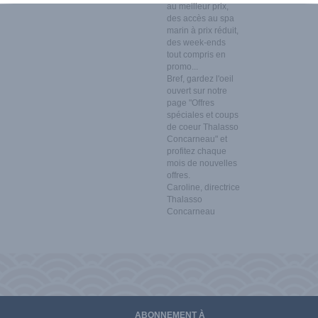
au meilleur prix,
des accès au spa
marin à prix réduit,
des week-ends
tout compris en
promo...
Bref, gardez l'oeil
ouvert sur notre
page "Offres
spéciales et coups
de coeur Thalasso
Concarneau" et
profitez chaque
mois de nouvelles
offres.
Caroline, directrice
Thalasso
Concarneau
ABONNEMENT À