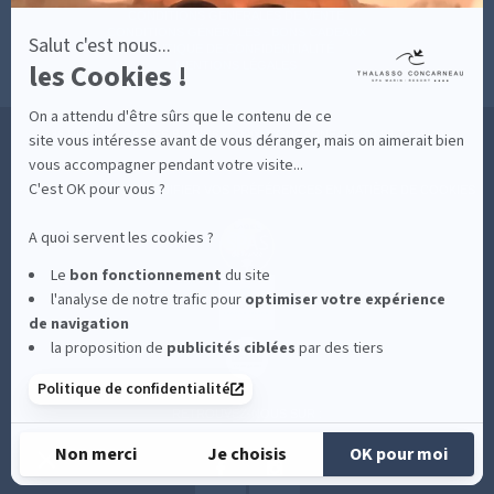
CONDITIONS GÉNÉRALES DE VENTE
CONDITIONS GÉNÉRALES - BONS CADEAUX
Salut c'est nous...
POLITIQUE DE CONFIDENTIALITÉ
les Cookies !
MENTIONS LÉGALES
On a attendu d'être sûrs que le contenu de ce
36 RUE DES SABLES BLANCS - 29900 CONCARNEAU - 02 98 75 05 40
site vous intéresse avant de vous déranger, mais on aimerait bien
vous accompagner pendant votre visite...
C'est OK pour vous ?
-
CLIQUEZ-ICI POUR MODIFIER VOS PRÉFÉRENCES EN MATIÈRE DE COOKIES
A quoi servent les cookies ?
Le
bon fonctionnement
du site
l'analyse de notre trafic pour
optimiser
votre expérience
de navigation
la proposition de
publicités ciblées
par des tiers
Politique de confidentialité
RETROUVEZ-NOUS SUR :
Non merci
Je choisis
OK pour moi