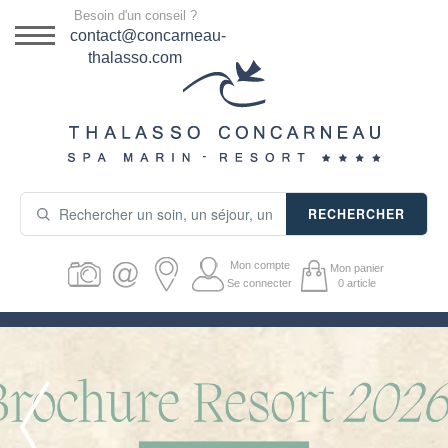
Menu
Besoin d'un conseil ?
DESTINATION
contact@concarneau-
thalasso.com
NOS OFFRES
SÉJOURS THALASSO
SOINS & JOURNÉES
RECHERCHER
ACTIVITÉS
Mon compte
Mon panier
PRODUITS COSMÉTIQUES
Se connecter
0
article
GUIDE CADEAUX
HÉBERGEMENT