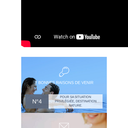
7 BONNES RAISONS DE VENIR
POUR SA SITUATION
N°4
PRIVILÉGIÉE, DESTINATION
NATURE.