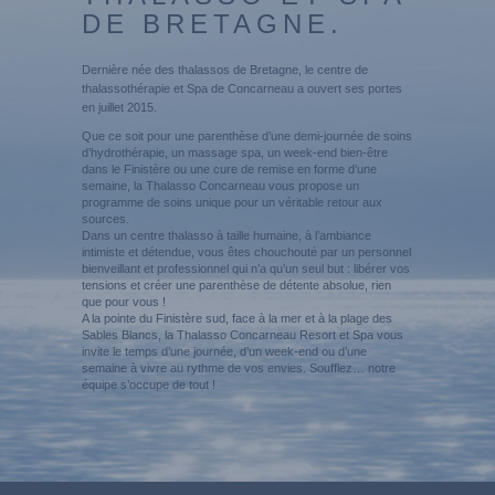
DE BRETAGNE.
Dernière née des thalassos de Bretagne, le centre de
thalassothérapie et Spa de Concarneau a ouvert ses portes
en juillet 2015.
Que ce soit pour une parenthèse d’une demi-journée de soins
d’hydrothérapie, un massage spa, un week-end bien-être
dans le Finistère ou une cure de remise en forme d’une
semaine, la Thalasso Concarneau vous propose un
programme de soins unique pour un véritable retour aux
sources.
Dans un centre thalasso à taille humaine, à l’ambiance
intimiste et détendue, vous êtes chouchouté par un personnel
bienveillant et professionnel qui n’a qu’un seul but : libérer vos
tensions et créer une parenthèse de détente absolue, rien
que pour vous !
A la pointe du Finistère sud, face à la mer et à la plage des
Sables Blancs, la Thalasso Concarneau Resort et Spa vous
invite le temps d’une journée, d’un week-end ou d’une
semaine à vivre au rythme de vos envies. Soufflez… notre
équipe s’occupe de tout !