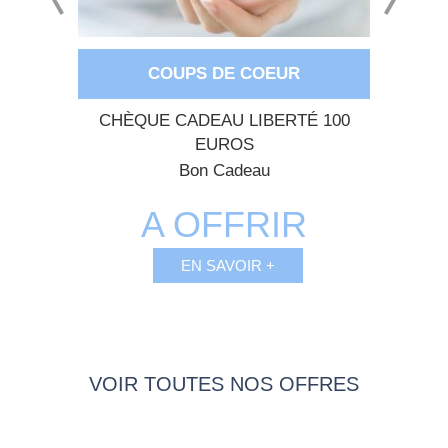
COUPS DE COEUR
MARINE
CHÈQUE CADEAU LIBERTÉ 100
MASSA
EUROS
Bon Cadeau
TE
A OFFRIR
❤
EN SAVOIR +
VOIR TOUTES NOS OFFRES