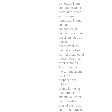
de l'eau ... Nous
souhaitons ainsi
ouvrir nos portes
au plus grand
nombre, afin que
chacun,
concarnois et
concarnoise, mais
aussi touristes de
passage,
découvrent les
bienfaits de l'eau
de mer chauffée et
des soins à base
d'actifs marins.
Ainsi, chaque
mois, nous avons
eu l'idée de
proposer des
offres
promotionnelles
qui permettent à
chacun de tester
de nouvelles
prestations : des
cours d'aquagym