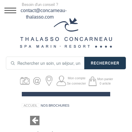
Menu
Besoin d'un conseil ?
DESTINATION
contact@concarneau-
thalasso.com
NOS OFFRES
SÉJOURS THALASSO
SOINS & JOURNÉES
RECHERCHER
ACTIVITÉS
Mon compte
Mon panier
PRODUITS COSMÉTIQUES
Se connecter
0
article
GUIDE CADEAUX
ACCUEIL
NOS BROCHURES
HÉBERGEMENT