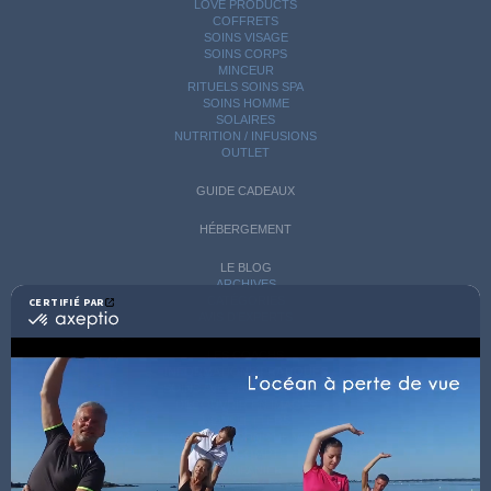
LOVE PRODUCTS
COFFRETS
SOINS VISAGE
SOINS CORPS
MINCEUR
RITUELS SOINS SPA
SOINS HOMME
SOLAIRES
NUTRITION / INFUSIONS
OUTLET
GUIDE CADEAUX
HÉBERGEMENT
LE BLOG
ARCHIVES
CATÉGORIES
CERTIFIÉ PAR
certifié
AVIS D'EXPERTS
par
Axeptio
LES COACHS
-
INFORMATIONS PRATIQUES
En
SOINS AVEC HÉBERGEMENT
savoir
DÉCOUVRIR EN IMAGES
plus
NEWSLETTERS
sur
BONNES RAISONS DE VENIR
MON COMPTE
Axeptio
MON PANIER
ACCÈS