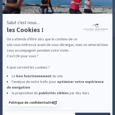
CONTACT
MESURES D'HYGIÈNE
CONDITIONS GÉNÉRALES DE VENTE
CONDITIONS GÉNÉRALES - BONS CADEAUX
Salut c'est nous...
POLITIQUE DE CONFIDENTIALITÉ
les Cookies !
MENTIONS LÉGALES
On a attendu d'être sûrs que le contenu de ce
36 RUE DES SABLES BLANCS - 29900 CONCARNEAU - 02 98 75 05 40
site vous intéresse avant de vous déranger, mais on aimerait bien
vous accompagner pendant votre visite...
C'est OK pour vous ?
-
CLIQUEZ-ICI POUR MODIFIER VOS PRÉFÉRENCES EN MATIÈRE DE COOKIES
A quoi servent les cookies ?
Le
bon fonctionnement
du site
l'analyse de notre trafic pour
optimiser
votre expérience
de navigation
la proposition de
publicités ciblées
par des tiers
Politique de confidentialité
RETROUVEZ-NOUS SUR :