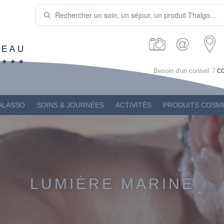
c
Besoin d'un conseil ?
ALASSO
SOINS & JOURNÉES
ACTIVITÉS
PRODUITS COSM
LUMIÈRE MARINE