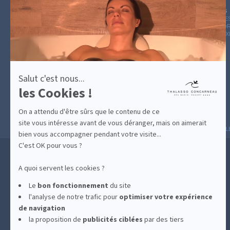
plus
sur
GUIDE CADEAUX
HÉBERGEMENT
LE BLOG
ARCHIVE
Axeptio
CATÉGOR
AVIS D'E
Salut c'est nous...
les Cookies !
On a attendu d'être sûrs que le contenu de ce
site vous intéresse avant de vous déranger, mais on aimerait
MESURES D'HYGIÈNE
CONDITIONS GÉNÉRAL
bien vous accompagner pendant votre visite...
C'est OK pour vous ?
A quoi servent les cookies ?
Le
bon fonctionnement
du site
l'analyse de notre trafic pour
optimiser
votre expérience
de navigation
la proposition de
publicités ciblées
par des tiers