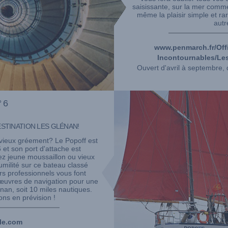
saisissante, sur la mer comme
même la plaisir simple et rar
autr
www.penmarch.fr/Off
Incontournables/Le
Ouvert d'avril à septembre,
°6
ESTINATION LES GLÉNAN!
 vieux gréement? Le Popoff est
 et son port d'attache est
z jeune moussaillon ou vieux
milité sur ce bateau classé
ers professionnels vous font
nœuvres de navigation pour une
nan, soit 10 miles nautiques.
ns en prévision !
le.com