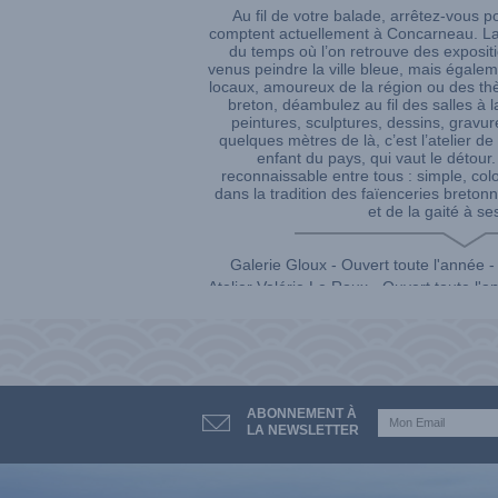
Au fil de votre balade, arrêtez-vous po
comptent actuellement à Concarneau. La 
du temps où l’on retrouve des exposit
venus peindre la ville bleue, mais égale
locaux, amoureux de la région ou des th
breton, déambulez au fil des salles à l
peintures, sculptures, dessins, gravur
quelques mètres de là, c’est l’atelier d
enfant du pays, qui vaut le détour.
reconnaissable entre tous : simple, colo
dans la tradition des faïenceries bretonne
et de la gaité à se
Galerie Gloux - Ouvert toute l'année 
Atelier Valérie Le Roux - Ouvert toute l'
ABONNEMENT À
LA NEWSLETTER