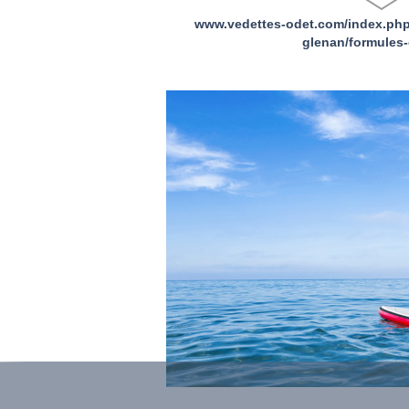
www.vedettes-odet.com/index.php
glenan/formules-e