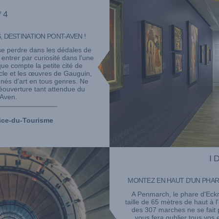
°4
 DESTINATION PONT-AVEN !
se perdre dans les dédales de
 entrer par curiosité dans l'une
 que compte la petite cité de
ècle et les œuvres de Gauguin,
onnés d'art en tous genres. Ne
éouverture tant attendue du
Aven.
ice-du-Tourisme
I
MONTEZ EN HAUT D'UN PHAR
A Penmarch, le phare d'Eckm
taille de 65 mètres de haut à l'
des 307 marches ne se fait p
vous fera oublier tous vos e