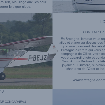
rs 18h, Mouillage aux îles pour
orter le pique-nique.
I
CONTEMPLEZ L
En Bretagne, lorsque vous re
ailes et planer au-dessus des f
que vous poussent des ailes
Bretagne-Secrète qui vous e
compagnie de Gilles, votre 
votre appareil photo et penda
Yann Arthus Bertrand. La têt
joyaux du Finistère, survolan
chantants de l'Odet et les
www.bretagne-secre
°8
 DE CONCARNEAU