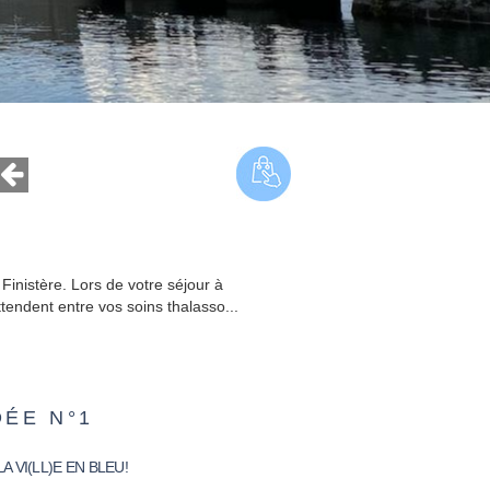
 Finistère. Lors de votre séjour à
ttendent entre vos soins thalasso...
DÉE N°1
A VI(LL)E EN BLEU!