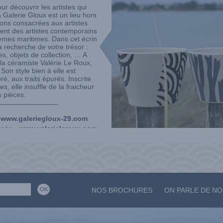
ur découvrir les artistes qui
Galerie Gloux est un lieu hors
ions consacrées aux artistes
ment des artistes contemporains
èmes maritimes. Dans cet écrin
a recherche de votre trésor :
es, objets de collection, … A
e la céramiste Valérie Le Roux,
 Son style bien à elle est
ré, aux traits épurés. Inscrite
s, elle insuffle de la fraicheur
s pièces.
-
www.galeriegloux-29.com
année -
www.valerieleroux.com
NOS BROCHURES
ON PARLE DE N