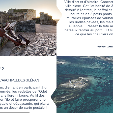
Ville d'art et d'histoire, Conc
ville close. Cet îlot habité d
détour! A l'entrée, le beffroi e
heure et les 2 petits ponts
murailles épaisses de Vauban
les ruelles pavées, les mais
Guénolé... Passez la tête 
bateaux rentrer au port... Et s
ce que les chalutiers on
www.tour
°2
L'ARCHIPEL DES GLÉNAN
ux d'enfant en participant à un
ournée, les vedettes de l'Odet
ns flore ni faune. Au fil des
 l'île et faire prospérer une
oyable et dépaysante, qui plaira
ns un décor de carte postale !