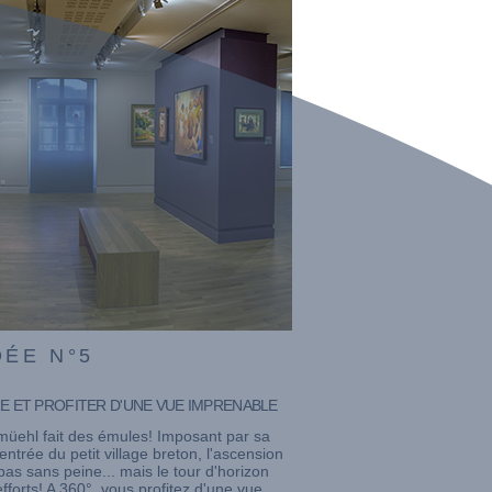
DÉE N°5
E ET PROFITER D'UNE VUE IMPRENABLE
üehl fait des émules! Imposant par sa
entrée du petit village breton, l'ascension
as sans peine... mais le tour d'horizon
fforts! A 360°, vous profitez d'une vue