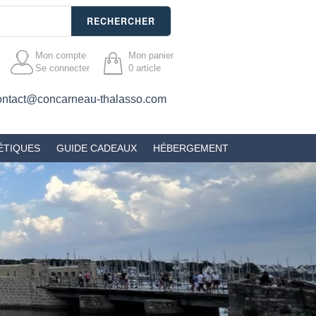
RECHERCHER
Mon compte
Mon panier
Se connecter
0
article
ontact@concarneau-thalasso.com
ÉTIQUES
GUIDE CADEAUX
HÉBERGEMENT