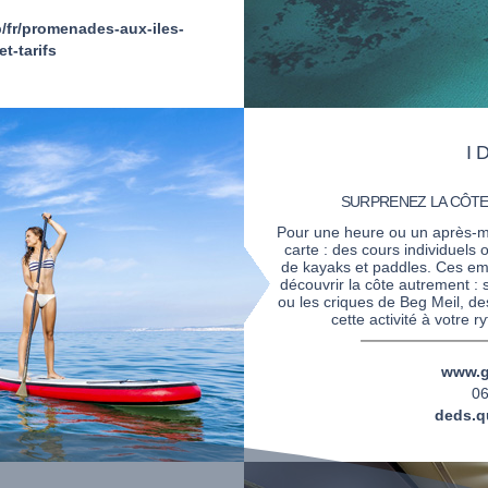
/fr/promenades-aux-iles-
t-tarifs
I
SURPRENEZ LA CÔTE 
Pour une heure ou un après-mi
carte : des cours individuels 
de kayaks et paddles. Ces emb
découvrir la côte autrement : s
ou les criques de Beg Meil, des
cette activité à votre 
www.g
06
deds.q