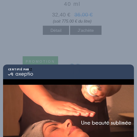
40 ml
32
,40
€
36
,00
€
(soit 775.00 € du litre)
Détail
PROMOTION
CERTIFIÉ PAR
certifié
par
Axeptio
-
En
savoir
plus
sur
Axeptio
CONCENTRÉ RÉGULATEUR
INTENSE