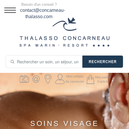
Menu
Besoin d'un conseil ?
DESTINATION
contact@concarneau-
thalasso.com
NOS OFFRES
SÉJOURS THALASSO
SOINS & JOURNÉES
RECHERCHER
ACTIVITÉS
Mon compte
Mon panier
PRODUITS COSMÉTIQUES
Se connecter
0
article
GUIDE CADEAUX
HÉBERGEMENT
SOINS VISAGE