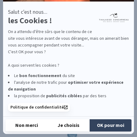
Salut c'est nous...
les Cookies !
Soins fondamentaux
On a attendu d'être sûrs que le contenu de ce
1.2 ml * 7
site vous intéresse avant de vous déranger, mais on aimerait bien
27
,90
€
31
,00
€
vous accompagner pendant votre visite...
C'est OK pour vous ?
(soit 3452.38 € du litre)
Actuellement indisponible
A quoi servent les cookies ?
Le
bon fonctionnement
du site
l'analyse de notre trafic pour
optimiser
votre expérience
de navigation
PROMOTION
la proposition de
publicités ciblées
par des tiers
Politique de confidentialité
Non merci
Je choisis
OK pour moi
Plateforme de Gestion du Consentement : Personnalisez vos Options