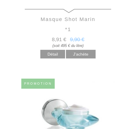
Masque Shot Marin
*1
8
,91
€
9
,90
€
(soit 495 € du litre)
Détail
PROMOTION