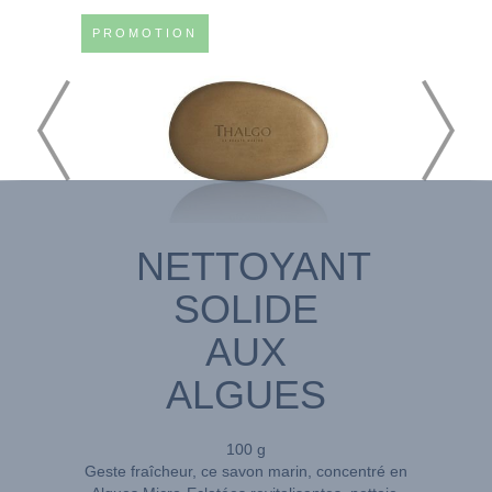
PROMOTION
NETTOYANT
SOLIDE
AUX
ALGUES
100 g
Geste fraîcheur, ce savon marin, concentré en