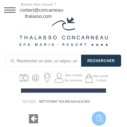
Menu
Besoin d'un conseil ?
DESTINATION
contact@concarneau-
thalasso.com
NOS OFFRES
SÉJOURS THALASSO
SOINS & JOURNÉES
RECHERCHER
ACTIVITÉS
Mon compte
Mon panier
PRODUITS COSMÉTIQUES
Se connecter
0
article
GUIDE CADEAUX
ACCUEIL
NETTOYANT SOLIDE AUX ALGUES
HÉBERGEMENT