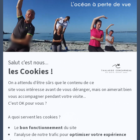
INFORMATIONS PRATIQUES
En
SOINS AVEC HÉBERGEMENT
savoir
DÉCOUVRIR EN IMAGES
plus
NEWSLETTERS
sur
BONNES RAISONS DE VENIR
MON COMPTE
Axeptio
MON PANIER
ACCÈS
CONTACT
MESURES D'HYGIÈNE
CONDITIONS GÉNÉRALES DE VENTE
CONDITIONS GÉNÉRALES - BONS CADEAUX
Salut c'est nous...
POLITIQUE DE CONFIDENTIALITÉ
les Cookies !
MENTIONS LÉGALES
On a attendu d'être sûrs que le contenu de ce
36 RUE DES SABLES BLANCS - 29900 CONCARNEAU - 02 98 75 05 40
site vous intéresse avant de vous déranger, mais on aimerait bien
vous accompagner pendant votre visite...
C'est OK pour vous ?
-
CLIQUEZ-ICI POUR MODIFIER VOS PRÉFÉRENCES EN MATIÈRE DE COOKIES
A quoi servent les cookies ?
Le
bon fonctionnement
du site
l'analyse de notre trafic pour
optimiser
votre expérience