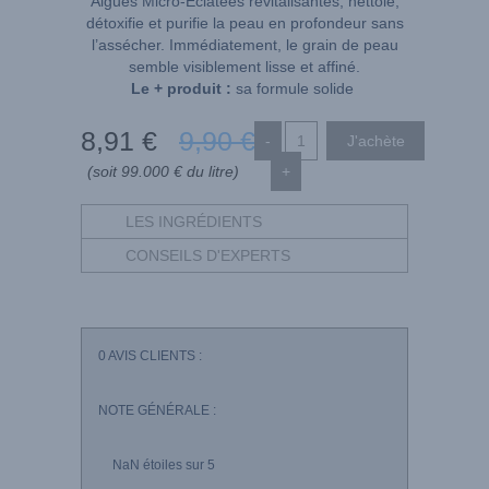
Algues Micro-Eclatées revitalisantes, nettoie,
détoxifie et purifie la peau en profondeur sans
l’assécher. Immédiatement, le grain de peau
semble visiblement lisse et affiné.
Le + produit :
sa formule solide
8
,91
€
9
,90
€
-
(soit 99.000 € du litre)
+
LES INGRÉDIENTS
CONSEILS D'EXPERTS
0
AVIS CLIENTS :
NOTE GÉNÉRALE :
NaN
étoiles sur 5