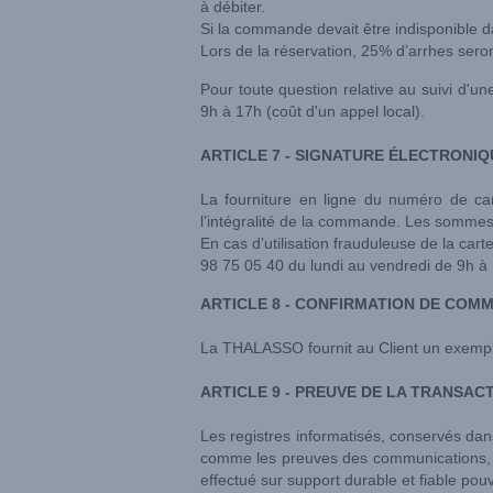
à débiter.
Si la commande devait être indisponible da
Lors de la réservation, 25% d’arrhes seron
Pour toute question relative au suivi d'u
9h à 17h (coût d'un appel local).
ARTICLE 7 - SIGNATURE ÉLECTRONIQ
La fourniture en ligne du numéro de car
l’intégralité de la commande. Les sommes
En cas d’utilisation frauduleuse de la carte
98 75 05 40 du lundi au vendredi de 9h à 1
ARTICLE 8 - CONFIRMATION DE COM
La THALASSO fournit au Client un exempl
ARTICLE 9 - PREUVE DE LA TRANSAC
Les registres informatisés, conservés da
comme les preuves des communications, d
effectué sur support durable et fiable pouv