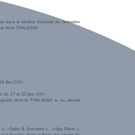
 dans le secteur d’activité de l’entretien
hique de la THALASSO.
e 19 des CGV ;
s 16, 17 et 33 des CGV ;
ogiciels dont la THALASSO a, ou devrait
o », «Soins & Journées » , «Spa Marin »,
tout Service, dans la limite des stocks de