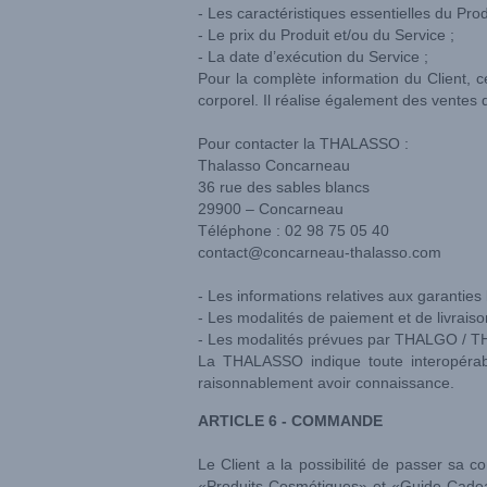
- Les caractéristiques essentielles du Prod
- Le prix du Produit et/ou du Service ;
- La date d’exécution du Service ;
Pour la complète information du Client, c
corporel. Il réalise également des vente
Pour contacter la THALASSO :
Thalasso Concarneau
36 rue des sables blancs
29900 – Concarneau
Téléphone : 02 98 75 05 40
contact@concarneau-thalasso.com
- Les informations relatives aux garanties
- Les modalités de paiement et de livraiso
- Les modalités prévues par THALGO / THA
La THALASSO indique toute interopérabi
raisonnablement avoir connaissance.
ARTICLE 6 - COMMANDE
Le Client a la possibilité de passer sa
«Produits Cosmétiques» et «Guide Cadeaux»