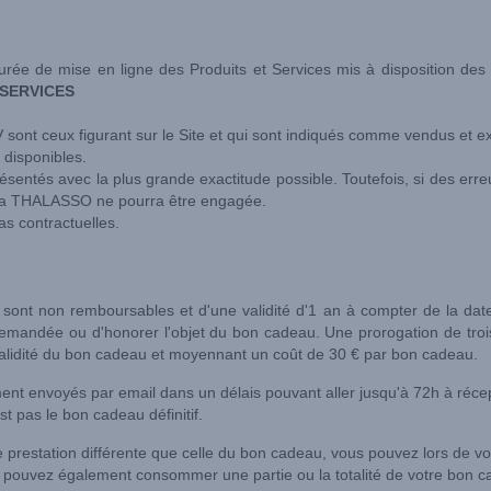
urée de mise en ligne des Produits et Services mis à disposition de
 SERVICES
V sont ceux figurant sur le Site et qui sont indiqués comme vendus et
 disponibles.
résentés avec la plus grande exactitude possible. Toutefois, si des er
de la THALASSO ne pourra être engagée.
as contractuelles.
nt non remboursables et d'une validité d'1 an à compter de la date
demandée ou d'honorer l'objet du bon cadeau. Une prorogation de trois 
 validité du bon cadeau et moyennant un coût de 30 € par bon cadeau.
nt envoyés par email dans un délais pouvant aller jusqu'à 72h à réc
 pas le bon cadeau définitif.
e prestation différente que celle du bon cadeau, vous pouvez lors de vot
 pouvez également consommer une partie ou la totalité de votre bon ca