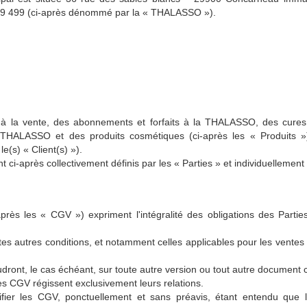
879 499 (ci-après dénommé par la « THALASSO »).
la vente, des abonnements et forfaits à la THALASSO, des cures e
THALASSO et des produits cosmétiques (ci-après les « Produits »)
e(s) « Client(s) »).
i-après collectivement définis par les « Parties » et individuellement p
près les « CGV ») expriment l'intégralité des obligations des Partie
tes autres conditions, et notamment celles applicables pour les vente
audront, le cas échéant, sur toute autre version ou tout autre document c
s CGV régissent exclusivement leurs relations.
ier les CGV, ponctuellement et sans préavis, étant entendu que l