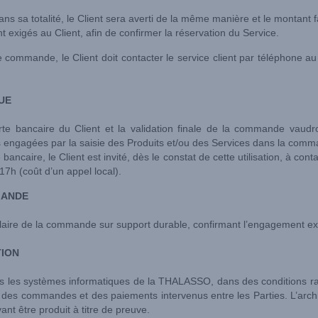
ns sa totalité, le Client sera averti de la même manière et le montant 
t exigés au Client, afin de confirmer la réservation du Service.
ne commande, le Client doit contacter le service client par téléphone a
UE
te bancaire du Client et la validation finale de la commande vaudr
 engagées par la saisie des Produits et/ou des Services dans la comma
 bancaire, le Client est invité, dès le constat de cette utilisation, à cont
7h (coût d’un appel local).
MANDE
aire de la commande sur support durable, confirmant l’engagement ex
TION
ns les systèmes informatiques de la THALASSO, dans des conditions ra
es commandes et des paiements intervenus entre les Parties. L’arc
ant être produit à titre de preuve.