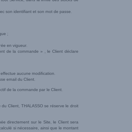
vec son identifiant et son mot de passe.
que ;
rée en vigueur.
ent de la commande » , le Client déclare
y effectue aucune modification.
se email du Client.
ctif de la commande par le Client.
e du Client, THALASSO se réserve le droit
née directement sur le Site, le Client sera
lculé si nécessaire, ainsi que le montant