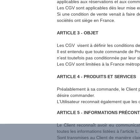
applicables aux réservations et aux comm
Les CGV sont applicables dès leur mise en
Si une condition de vente venait à faire d
sociétés ont siège en France.
ARTICLE 3 - OBJET
Les CGV visent à définir les conditions d
Il est entendu que toute commande de Produ
n’est toutefois pas conditionnée par leur s
Les CGV sont limitées à la France métropo
ARTICLE 4 - PRODUITS ET SERVICES
Préalablement à sa commande, le Client pe
désire commander.
L’Utilisateur reconnait également que les o
ARTICLE 5 - INFORMATIONS PRÉCON
Le Client reconnaît avoir eu communica
toutes les informations listées à l'articl
Sont transmises au Client de manière clair