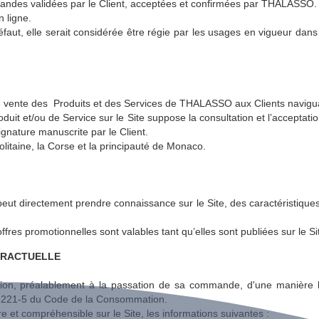
andes validées par le Client, acceptées et confirmées par THALASSO.
 ligne.
éfaut, elle serait considérée être régie par les usages en vigueur dans
e vente des Produits et des Services de THALASSO aux Clients naviguan
it et/ou de Service sur le Site suppose la consultation et l’acceptati
ignature manuscrite par le Client.
litaine, la Corse et la principauté de Monaco.
ut directement prendre connaissance sur le Site, des caractéristiques e
ffres promotionnelles sont valables tant qu’elles sont publiées sur le Si
TRACTUELLE
tion, préalablement à la passation de sa commande, d'une manière l
e L. 221-5 du Code de la Consommation.
e et compréhensible sur le Site, les informations suivantes :