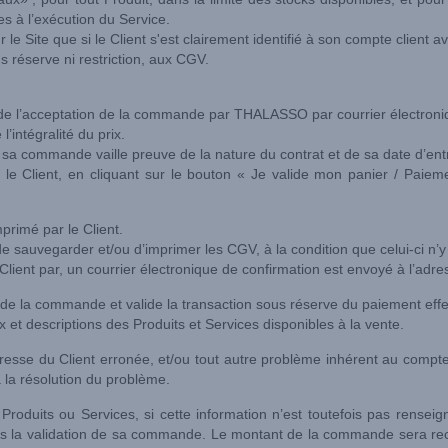
s à l’exécution du Service.
e Site que si le Client s'est clairement identifié à son compte client a
réserve ni restriction, aux CGV.
n de l’acceptation de la commande par THALASSO par courrier électroni
intégralité du prix.
 sa commande vaille preuve de la nature du contrat et de sa date d’ent
e Client, en cliquant sur le bouton « Je valide mon panier / Paiem
primé par le Client.
té de sauvegarder et/ou d’imprimer les CGV, à la condition que celui-ci n’
ient par, un courrier électronique de confirmation est envoyé à l’adres
de la commande et valide la transaction sous réserve du paiement effe
et descriptions des Produits et Services disponibles à la vente.
resse du Client erronée, et/ou tout autre problème inhérent au compt
 la résolution du problème.
 Produits ou Services, si cette information n’est toutefois pas renseig
rès la validation de sa commande. Le montant de la commande sera reca