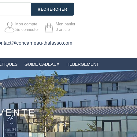
RECHERCHER
Mon compte
Mon panier
Se connecter
0
article
ontact@concarneau-thalasso.com
ÉTIQUES
GUIDE CADEAUX
HÉBERGEMENT
VENTE