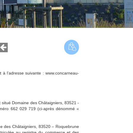
et à l’adresse suivante : www.concarneau-
t situé Domaine des Châtaigniers, 83521 -
numéro 662 029 719 (ci-après dénommé «
aine des Châtaigniers, 83520 – Roquebrune
atriculée au registre du commerce et des