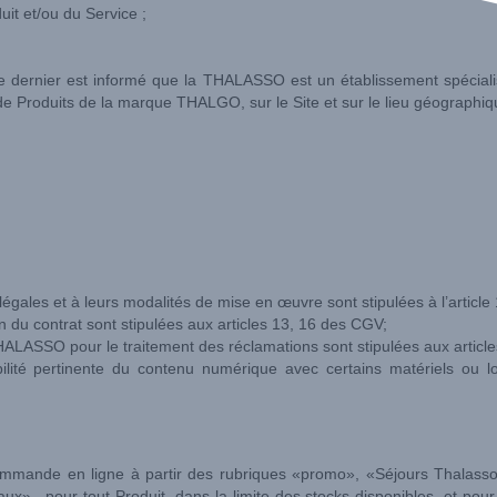
uit et/ou du Service ;
e dernier est informé que la THALASSO est un établissement spécialisé
s de Produits de la marque THALGO, sur le Site et sur le lieu géograp
 légales et à leurs modalités de mise en œuvre sont stipulées à l’articl
n du contrat sont stipulées aux articles 13, 16 des CGV;
LASSO pour le traitement des réclamations sont stipulées aux article
lité pertinente du contenu numérique avec certains matériels ou l
 commande en ligne à partir des rubriques «promo», «Séjours Thalass
 , pour tout Produit, dans la limite des stocks disponibles, et pour 