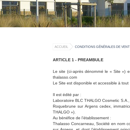
ACCUEIL
CONDITIONS GÉNÉRALES DE VENT
ARTICLE 1 - PREAMBULE
Le site (ci-après dénommé le « Site ») e
thalasso.com
Le Site est disponible et accessible à tout 
Il est édité par :
Laboratoire BLC THALGO Cosmetic S.A., So
Roquebrune sur Argens cedex, immatric
THALGO »).
Au bénéfice de l’établissement :
Thalasso Concarneau, Société en nom coll
sur Argens, et dont l’établissement pri