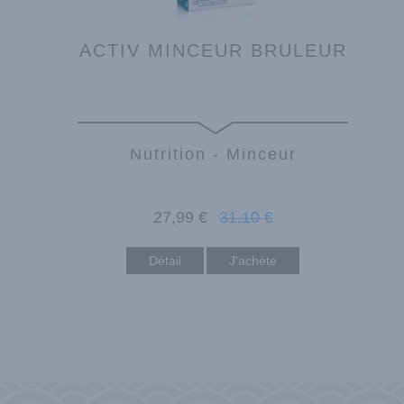
ACTIV MINCEUR BRULEUR
Nutrition - Minceur
27
,99
€
31
,10
€
Détail