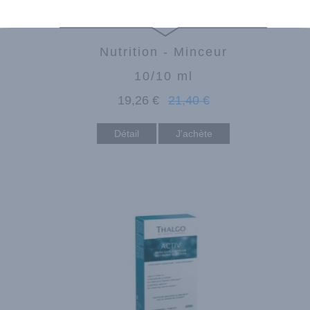
Nutrition - Minceur
10/10 ml
19
,26
€
21
,40
€
Détail