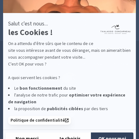
MESURES D'HYGIÈNE
CONDITIONS GÉNÉRALES DE VENTE
CONDITIONS GÉNÉRALES - BONS CADEAUX
Salut c'est nous...
POLITIQUE DE CONFIDENTIALITÉ
les Cookies !
MENTIONS LÉGALES
On a attendu d'être sûrs que le contenu de ce
36 RUE DES SABLES BLANCS - 29900 CONCARNEAU - 02 98 75 05 40
site vous intéresse avant de vous déranger, mais on aimerait bien
vous accompagner pendant votre visite...
C'est OK pour vous ?
-
CLIQUEZ-ICI POUR MODIFIER VOS PRÉFÉRENCES EN MATIÈRE DE COOKIES
A quoi servent les cookies ?
Le
bon fonctionnement
du site
l'analyse de notre trafic pour
optimiser
votre expérience
de navigation
la proposition de
publicités ciblées
par des tiers
Politique de confidentialité
RETROUVEZ-NOUS SUR :
Non merci
Je choisis
OK pour moi