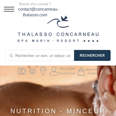
Menu
Besoin d'un conseil ?
DESTINATION
contact@concarneau-
thalasso.com
NOS OFFRES
SÉJOURS THALASSO
SOINS & JOURNÉES
RECHERCHER
ACTIVITÉS
Mon compte
Mon panier
PRODUITS COSMÉTIQUES
Se connecter
0
article
GUIDE CADEAUX
HÉBERGEMENT
NUTRITION - MINCEUR