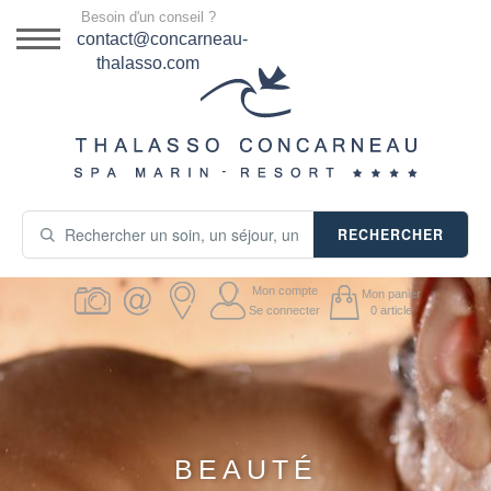
Menu
Besoin d'un conseil ?
DESTINATION
contact@concarneau-
thalasso.com
NOS OFFRES
SÉJOURS THALASSO
SOINS & JOURNÉES
RECHERCHER
ACTIVITÉS
Mon compte
Mon panier
PRODUITS COSMÉTIQUES
Se connecter
0
article
GUIDE CADEAUX
HÉBERGEMENT
BEAUTÉ