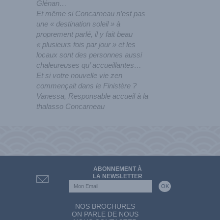
Glénan…
Et même si Concarneau n’est pas
une « destination soleil » à
proprement parlé, il y fait beau
« plusieurs fois par jour » et les
locaux sont des personnes aussi
chaleureuses qu’ accueillantes…
Et si votre nouvelle vie zen
commençait dans le Finistère ?
Vanessa, Responsable accueil à la
thalasso Concarneau
ABONNEMENT À
LA NEWSLETTER
NOS BROCHURES
ON PARLE DE NOUS