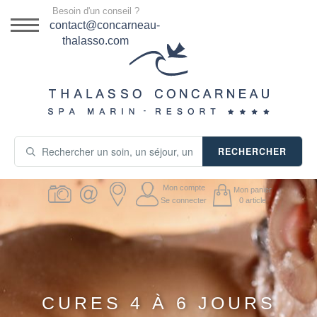
Menu
Besoin d'un conseil ?
DESTINATION
contact@concarneau-
thalasso.com
NOS OFFRES
SÉJOURS THALASSO
SOINS & JOURNÉES
RECHERCHER
ACTIVITÉS
Mon compte
Mon panier
PRODUITS COSMÉTIQUES
Se connecter
0
article
GUIDE CADEAUX
HÉBERGEMENT
CURES 4 À 6 JOURS