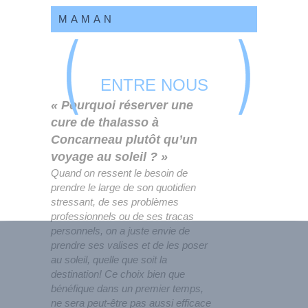
MAMAN
ENTRE NOUS
« Pourquoi réserver une
cure de thalasso à
Concarneau plutôt qu’un
voyage au soleil ? »
Quand on ressent le besoin de
prendre le large de son quotidien
stressant, de ses problèmes
professionnels ou de ses tracas
personnels, on a juste envie de
prendre ses valises et de les poser
au soleil, quelle que soit la
destination! Ce choix bien que
bénéfique dans un premier temps,
ne sera peut-être pas aussi efficace