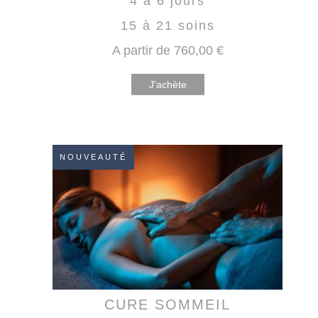
4 à 6 jours
15 à 21 soins
A partir de
760
,00
€
J'achète
NOUVEAUTÉ
CURE SOMMEIL