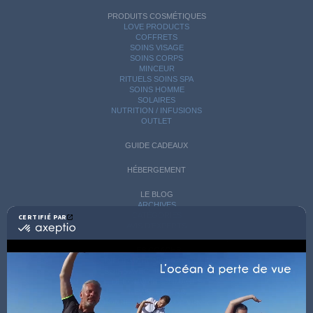
PRODUITS COSMÉTIQUES
LOVE PRODUCTS
COFFRETS
SOINS VISAGE
SOINS CORPS
MINCEUR
RITUELS SOINS SPA
SOINS HOMME
SOLAIRES
NUTRITION / INFUSIONS
OUTLET
GUIDE CADEAUX
HÉBERGEMENT
LE BLOG
ARCHIVES
CATÉGORIES
CERTIFIÉ PAR
certifié
AVIS D'EXPERTS
par
Axeptio
LES COACHS
-
INFORMATIONS PRATIQUES
En
SOINS AVEC HÉBERGEMENT
savoir
DÉCOUVRIR EN IMAGES
plus
NEWSLETTERS
sur
BONNES RAISONS DE VENIR