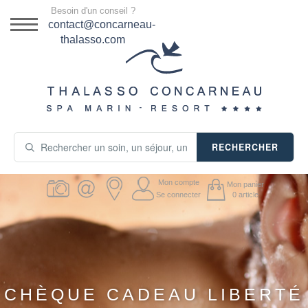
Menu
Besoin d'un conseil ?
DESTINATION
contact@concarneau-
thalasso.com
NOS OFFRES
SÉJOURS THALASSO
SOINS & JOURNÉES
RECHERCHER
ACTIVITÉS
Mon compte
Mon panier
PRODUITS COSMÉTIQUES
Se connecter
0
article
GUIDE CADEAUX
HÉBERGEMENT
CHÈQUE CADEAU LIBERTÉ