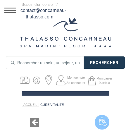
Menu
Besoin d'un conseil ?
DESTINATION
contact@concarneau-
thalasso.com
NOS OFFRES
SÉJOURS THALASSO
SOINS & JOURNÉES
RECHERCHER
ACTIVITÉS
Mon compte
Mon panier
PRODUITS COSMÉTIQUES
Se connecter
0
article
GUIDE CADEAUX
ACCUEIL
CURE VITALITÉ
HÉBERGEMENT