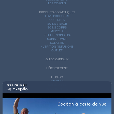
LES COACHS
PRODUITS COSMÉTIQUES
LOVE PRODUCTS
COFFRETS
SOINS VISAGE
SOINS CORPS
MINCEUR
RITUELS SOINS SPA
SOINS HOMME
SOLAIRES
NUTRITION / INFUSIONS
OUTLET
GUIDE CADEAUX
HÉBERGEMENT
LE BLOG
ARCHIVES
CATÉGORIES
CERTIFIÉ PAR
certifié
AVIS D'EXPERTS
par
Axeptio
LES COACHS
-
INFORMATIONS PRATIQUES
En
SOINS AVEC HÉBERGEMENT
savoir
DÉCOUVRIR EN IMAGES
plus
NEWSLETTERS