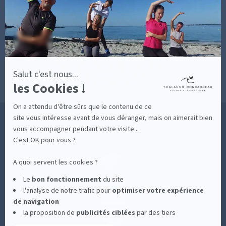
sur
BONNES RAISONS DE VENIR
MON COMPTE
Axeptio
MON PANIER
ACCÈS
CONTACT
MESURES D'HYGIÈNE
CONDITIONS GÉNÉRALES DE VENTE
CONDITIONS GÉNÉRALES - BONS CADEAUX
Salut c'est nous...
POLITIQUE DE CONFIDENTIALITÉ
les Cookies !
MENTIONS LÉGALES
On a attendu d'être sûrs que le contenu de ce
36 RUE DES SABLES BLANCS - 29900 CONCARNEAU - 02 98 75 05 40
site vous intéresse avant de vous déranger, mais on aimerait bien
vous accompagner pendant votre visite...
C'est OK pour vous ?
-
CLIQUEZ-ICI POUR MODIFIER VOS PRÉFÉRENCES EN MATIÈRE DE COOKIES
A quoi servent les cookies ?
Le
bon fonctionnement
du site
l'analyse de notre trafic pour
optimiser
votre expérience
de navigation
la proposition de
publicités ciblées
par des tiers