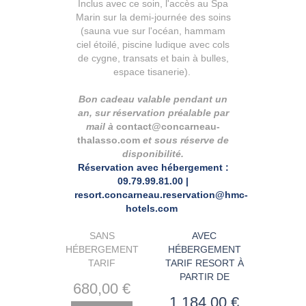
Inclus avec ce soin, l'accès au Spa
Marin sur la demi-journée des soins
(sauna vue sur l'océan, hammam
ciel étoilé, piscine ludique avec cols
de cygne, transats et bain à bulles,
espace tisanerie).
Bon cadeau valable pendant un
an, sur réservation préalable par
mail à
contact@concarneau-
thalasso.com
et sous réserve de
disponibilité.
Réservation avec hébergement :
09.79.99.81.00 |
resort.concarneau.reservation@hmc-
hotels.com
SANS
AVEC
HÉBERGEMENT
HÉBERGEMENT
TARIF
TARIF RESORT À
PARTIR DE
680
,00
€
1 184
,00
€