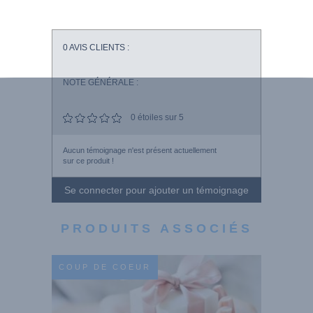
0
AVIS CLIENTS :
NOTE GÉNÉRALE :
0
étoiles sur 5
Aucun témoignage n'est présent actuellement
sur ce produit !
Se connecter pour ajouter un témoignage
PRODUITS ASSOCIÉS
COUP DE COEUR