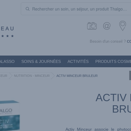
c
Besoin d'un conseil ?
ALASSO
SOINS & JOURNÉES
ACTIVITÉS
PRODUITS COSM
CEUR
NUTRITION - MINCEUR
ACTIV MINCEUR BRULEUR
ACTIV
BR
Activ Minceur associe le phytoco