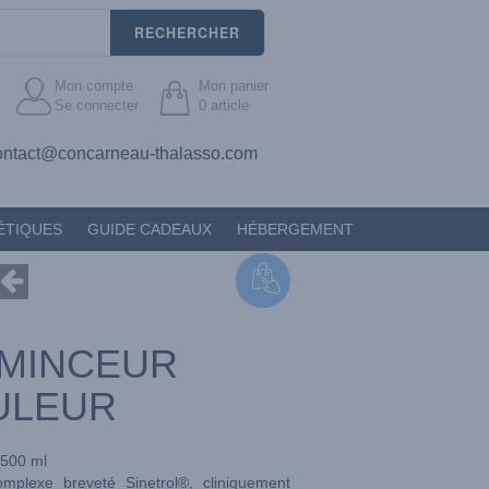
RECHERCHER
Mon compte
Mon panier
Se connecter
0
article
ontact@concarneau-thalasso.com
ÉTIQUES
GUIDE CADEAUX
HÉBERGEMENT
 MINCEUR
ULEUR
500 ml
mplexe breveté Sinetrol®, cliniquement