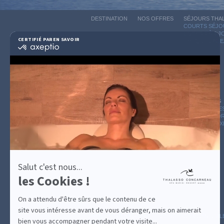
DESTINATION
NOS OFFRES
SÉJOURS THA
COURTS SÉJOU
CURES 4 À 6 
CERTIFIÉ PAR
EN SAVOIR PLUS SUR
CHÈQUE CADE
certifié
par
Axeptio
-
En
savoir
plus
sur
GUIDE CADEAUX
HÉBERGEMENT
LE BLOG
Axeptio
ARCHIVE
CATÉGOR
AVIS D'E
Salut c'est nous...
les Cookies !
On a attendu d'être sûrs que le contenu de ce
site vous intéresse avant de vous déranger, mais on aimerait
MESURES D'HYGIÈNE
CONDITIONS GÉNÉRAL
bien vous accompagner pendant votre visite...