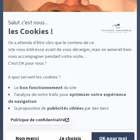
MESURES D'HYGIÈNE
CONDITIONS GÉNÉRALES DE VENTE
CONDITIONS GÉNÉRALES - BONS CADEAUX
Salut c'est nous...
POLITIQUE DE CONFIDENTIALITÉ
les Cookies !
MENTIONS LÉGALES
On a attendu d'être sûrs que le contenu de ce
36 RUE DES SABLES BLANCS - 29900 CONCARNEAU - 02 98 75 05 40
site vous intéresse avant de vous déranger, mais on aimerait bien
vous accompagner pendant votre visite...
C'est OK pour vous ?
-
CLIQUEZ-ICI POUR MODIFIER VOS PRÉFÉRENCES EN MATIÈRE DE COOKIES
A quoi servent les cookies ?
Le
bon fonctionnement
du site
l'analyse de notre trafic pour
optimiser
votre expérience
de navigation
la proposition de
publicités ciblées
par des tiers
Politique de confidentialité
RETROUVEZ-NOUS SUR :
Non merci
Je choisis
OK pour moi