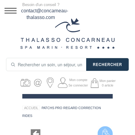
Menu
Besoin d'un conseil ?
DESTINATION
contact@concarneau-
thalasso.com
NOS OFFRES
SÉJOURS THALASSO
SOINS & JOURNÉES
RECHERCHER
ACTIVITÉS
Mon compte
Mon panier
PRODUITS COSMÉTIQUES
Se connecter
0
article
GUIDE CADEAUX
ACCUEIL
PATCHS PRO REGARD CORRECTION
HÉBERGEMENT
RIDES