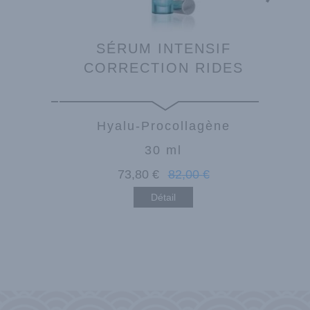
 000
SÉRUM INTENSIF
CRÈM
CORRECTION RIDES
ène
Hyalu-Procollagène
30 ml
€
73
,80
€
82
,00
€
Détail