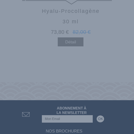
ène
Hyalu-Procollagène
30 ml
€
73
,80
€
82
,00
€
Détail
ABONNEMENT À
LA NEWSLETTER
NOS BROCHURES