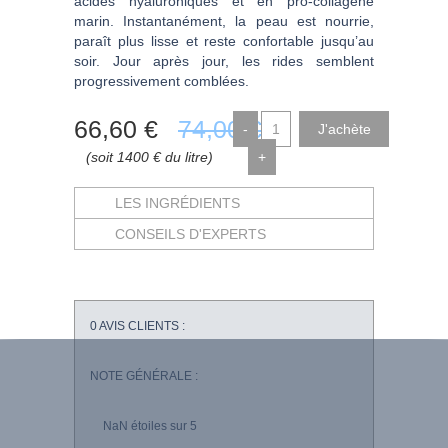
acides hyaluroniques et en pro-collagène
marin. Instantanément, la peau est nourrie,
paraît plus lisse et reste confortable jusqu’au
soir. Jour après jour, les rides semblent
progressivement comblées.
66
,60
€
74
,00
€
-
(soit 1400 € du litre)
+
LES INGRÉDIENTS
CONSEILS D'EXPERTS
0
AVIS CLIENTS :
NOTE GÉNÉRALE :
NaN
étoiles sur 5