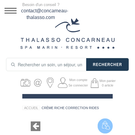
Menu
Besoin d'un conseil ?
DESTINATION
contact@concarneau-
thalasso.com
NOS OFFRES
SÉJOURS THALASSO
SOINS & JOURNÉES
RECHERCHER
ACTIVITÉS
Mon compte
Mon panier
PRODUITS COSMÉTIQUES
Se connecter
0
article
GUIDE CADEAUX
ACCUEIL
CRÈME RICHE CORRECTION RIDES
HÉBERGEMENT