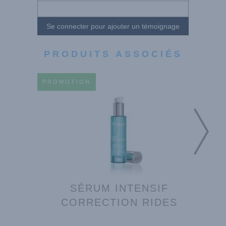
Se connecter pour ajouter un témoignage
PRODUITS ASSOCIÉS
PROMOTION
PROMO
 000
SÉRUM INTENSIF
MASQ
CORRECTION RIDES