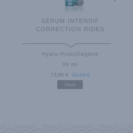
 000
SÉRUM INTENSIF
CRÈM
CORRECTION RIDES
ène
Hyalu-Procollagène
30 ml
€
73
,80
€
82
,00
€
Détail