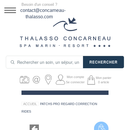
Menu
Besoin d'un conseil ?
DESTINATION
contact@concarneau-
thalasso.com
NOS OFFRES
SÉJOURS THALASSO
SOINS & JOURNÉES
RECHERCHER
ACTIVITÉS
Mon compte
Mon panier
PRODUITS COSMÉTIQUES
Se connecter
0
article
GUIDE CADEAUX
ACCUEIL
PATCHS PRO REGARD CORRECTION
HÉBERGEMENT
RIDES