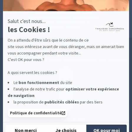
MESURES D'HYGIÈNE
CONDITIONS GÉNÉRALES DE VENTE
CONDITIONS GÉNÉRALES - BONS CADEAUX
Salut c'est nous...
POLITIQUE DE CONFIDENTIALITÉ
les Cookies !
MENTIONS LÉGALES
On a attendu d'être sûrs que le contenu de ce
36 RUE DES SABLES BLANCS - 29900 CONCARNEAU - 02 98 75 05 40
site vous intéresse avant de vous déranger, mais on aimerait bien
vous accompagner pendant votre visite...
C'est OK pour vous ?
-
CLIQUEZ-ICI POUR MODIFIER VOS PRÉFÉRENCES EN MATIÈRE DE COOKIES
A quoi servent les cookies ?
Le
bon fonctionnement
du site
l'analyse de notre trafic pour
optimiser
votre expérience
de navigation
la proposition de
publicités ciblées
par des tiers
Politique de confidentialité
RETROUVEZ-NOUS SUR :
Non merci
Je choisis
OK pour moi