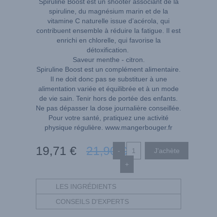
Spiruline Boost est un shooter associant de la
spiruline, du magnésium marin et de la
vitamine C naturelle issue d’acérola, qui
contribuent ensemble à réduire la fatigue. Il est
enrichi en chlorelle, qui favorise la
détoxification.
Saveur menthe - citron.
Spiruline Boost est un complément alimentaire.
Il ne doit donc pas se substituer à une
alimentation variée et équilibrée et à un mode
de vie sain. Tenir hors de portée des enfants.
Ne pas dépasser la dose journalière conseillée.
Pour votre santé, pratiquez une activité
physique régulière.
www.mangerbouger.fr
19
,71
€
21
,90
€
-
+
LES INGRÉDIENTS
CONSEILS D'EXPERTS