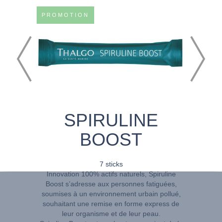
PROMOTION
SPIRULINE
BOOST
7 sticks
Innovation 100% actifs naturels, Spiruline
Boost s’adresse aux personnes fatiguées,
soumises à un environnement urbain pollué,
souhaitant une remise en forme express de
leur organisme et de leur peau.