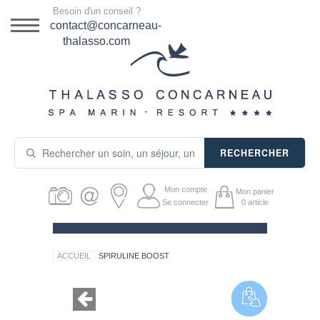
Menu
Besoin d'un conseil ?
DESTINATION
contact@concarneau-
thalasso.com
NOS OFFRES
SÉJOURS THALASSO
SOINS & JOURNÉES
RECHERCHER
ACTIVITÉS
Mon compte
Mon panier
PRODUITS COSMÉTIQUES
Se connecter
0
article
GUIDE CADEAUX
ACCUEIL
SPIRULINE BOOST
HÉBERGEMENT