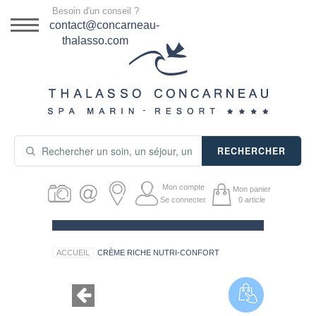
Menu
Besoin d'un conseil ?
DESTINATION
contact@concarneau-
thalasso.com
NOS OFFRES
SÉJOURS THALASSO
SOINS & JOURNÉES
RECHERCHER
ACTIVITÉS
Mon compte
Mon panier
PRODUITS COSMÉTIQUES
Se connecter
0
article
GUIDE CADEAUX
ACCUEIL
CRÈME RICHE NUTRI-CONFORT
HÉBERGEMENT