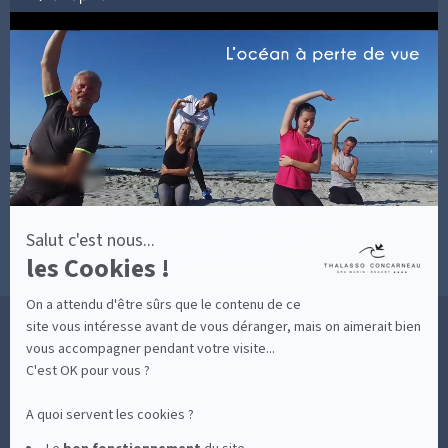
par
Axeptio
LES COACHS
-
INFORMATIONS PRATIQUES
En
SOINS AVEC HÉBERGEMENT
savoir
DÉCOUVRIR EN IMAGES
plus
NEWSLETTERS
sur
BONNES RAISONS DE VENIR
MON COMPTE
Axeptio
MON PANIER
ACCÈS
CONTACT
MESURES D'HYGIÈNE
CONDITIONS GÉNÉRALES DE VENTE
CONDITIONS GÉNÉRALES - BONS CADEAUX
Salut c'est nous...
POLITIQUE DE CONFIDENTIALITÉ
les Cookies !
MENTIONS LÉGALES
On a attendu d'être sûrs que le contenu de ce
36 RUE DES SABLES BLANCS - 29900 CONCARNEAU - 02 98 75 05 40
site vous intéresse avant de vous déranger, mais on aimerait bien
vous accompagner pendant votre visite...
C'est OK pour vous ?
-
CLIQUEZ-ICI POUR MODIFIER VOS PRÉFÉRENCES EN MATIÈRE DE COOKIES
A quoi servent les cookies ?