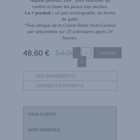
relipide pendant 24H*, pour redonner du
confort et lisser les peaux très sèches.
Le + produit :
un pot rechargeable, en forme
de galet.
*Test clinique de la Crème Riche Nutri-Confort
par sébumétrie sur 10 volontaires après 24
heures.
48
,60
€
54
,00
€
-
+
LES INGRÉDIENTS
CONSEILS D'EXPERTS
0
AVIS CLIENTS :
NOTE GÉNÉRALE :