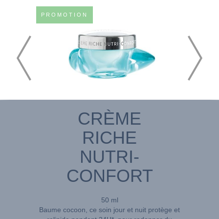
PROMOTION
CRÈME
RICHE
NUTRI-
CONFORT
50 ml
Baume cocoon, ce soin jour et nuit protège et