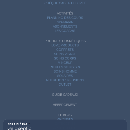
CHÈQUE CADEAU LIBERTÉ
ACTIVITÉS
PLANNING DES COURS
SPA MARIN
ABONNEMENTS
LES COACHS
PRODUITS COSMÉTIQUES
LOVE PRODUCTS
COFFRETS
SOINS VISAGE
SOINS CORPS
MINCEUR
RITUELS SOINS SPA
SOINS HOMME
SOLAIRES
NUTRITION / INFUSIONS
OUTLET
GUIDE CADEAUX
HÉBERGEMENT
LE BLOG
ARCHIVES
CATÉGORIES
CERTIFIÉ PAR
certifié
AVIS D'EXPERTS