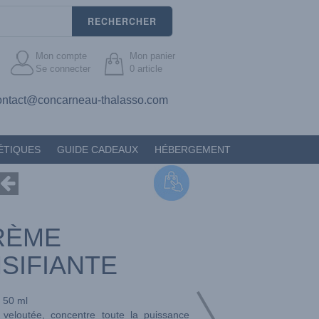
RECHERCHER
Mon compte
Mon panier
Se connecter
0
article
ontact@concarneau-thalasso.com
ÉTIQUES
GUIDE CADEAUX
HÉBERGEMENT
RÈME
SIFIANTE
50 ml
 veloutée, concentre toute la puissance