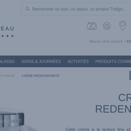
c
Besoin d'un conseil ?
ALASSO
SOINS & JOURNÉES
ACTIVITÉS
PRODUITS COSM
S VISAGE
CRÈME REDENSIFIANTE
C
REDEN
Cette crème à la texture fine et