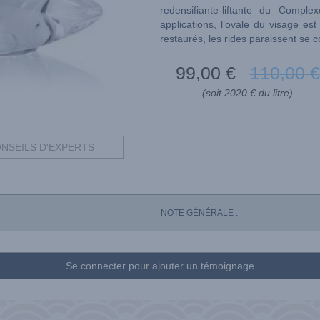
redensifiante-liftante du Comple
applications, l’ovale du visage 
restaurés, les rides paraissent se co
99
,00
€
110
,00
€
(soit 2020 € du litre)
NSEILS D'EXPERTS
NOTE GÉNÉRALE :
Se connecter pour ajouter un témoignage