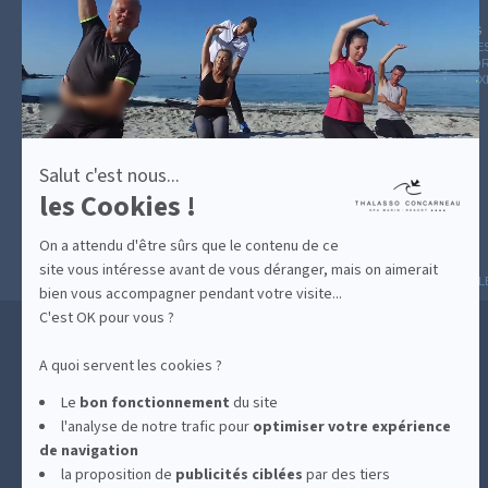
plus
sur
GUIDE CADEAUX
HÉBERGEMENT
LE BLOG
ARCHIVE
Axeptio
CATÉGOR
AVIS D'E
Salut c'est nous...
les Cookies !
On a attendu d'être sûrs que le contenu de ce
site vous intéresse avant de vous déranger, mais on aimerait
MESURES D'HYGIÈNE
CONDITIONS GÉNÉRAL
bien vous accompagner pendant votre visite...
C'est OK pour vous ?
A quoi servent les cookies ?
Le
bon fonctionnement
du site
l'analyse de notre trafic pour
optimiser
votre expérience
de navigation
la proposition de
publicités ciblées
par des tiers