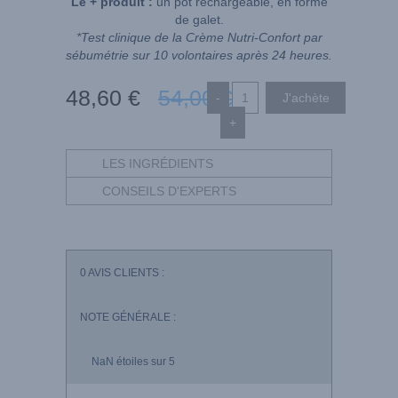
Le + produit :
un pot rechargeable, en forme
de galet.
*Test clinique de la Crème Nutri-Confort par
sébumétrie sur 10 volontaires après 24 heures.
48
,60
€
54
,00
€
-
+
LES INGRÉDIENTS
CONSEILS D'EXPERTS
0
AVIS CLIENTS :
NOTE GÉNÉRALE :
NaN
étoiles sur 5