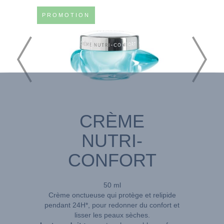
PROMOTION
CRÈME
NUTRI-
CONFORT
50 ml
Crème onctueuse qui protège et relipide
pendant 24H*, pour redonner du confort et
lisser les peaux sèches.