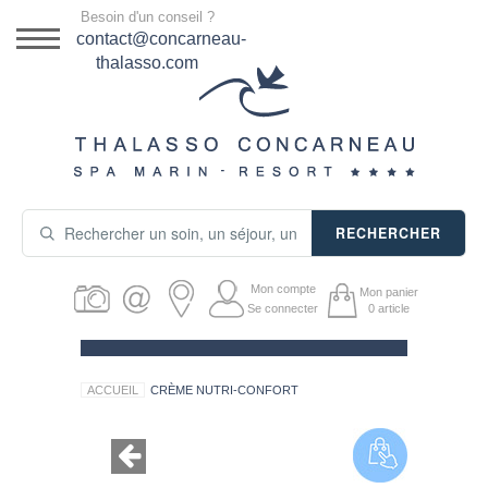
Menu
Besoin d'un conseil ?
DESTINATION
contact@concarneau-
thalasso.com
NOS OFFRES
SÉJOURS THALASSO
SOINS & JOURNÉES
RECHERCHER
ACTIVITÉS
Mon compte
Mon panier
PRODUITS COSMÉTIQUES
Se connecter
0
article
GUIDE CADEAUX
ACCUEIL
CRÈME NUTRI-CONFORT
HÉBERGEMENT