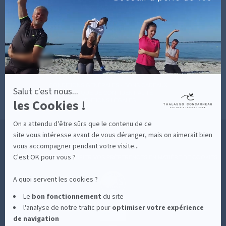
savoir
DÉCOUVRIR EN IMAGES
plus
NEWSLETTERS
sur
BONNES RAISONS DE VENIR
MON COMPTE
Axeptio
MON PANIER
ACCÈS
CONTACT
MESURES D'HYGIÈNE
CONDITIONS GÉNÉRALES DE VENTE
CONDITIONS GÉNÉRALES - BONS CADEAUX
Salut c'est nous...
POLITIQUE DE CONFIDENTIALITÉ
les Cookies !
MENTIONS LÉGALES
On a attendu d'être sûrs que le contenu de ce
36 RUE DES SABLES BLANCS - 29900 CONCARNEAU - 02 98 75 05 40
site vous intéresse avant de vous déranger, mais on aimerait bien
vous accompagner pendant votre visite...
C'est OK pour vous ?
-
CLIQUEZ-ICI POUR MODIFIER VOS PRÉFÉRENCES EN MATIÈRE DE COOKIES
A quoi servent les cookies ?
Le
bon fonctionnement
du site
l'analyse de notre trafic pour
optimiser
votre expérience
de navigation