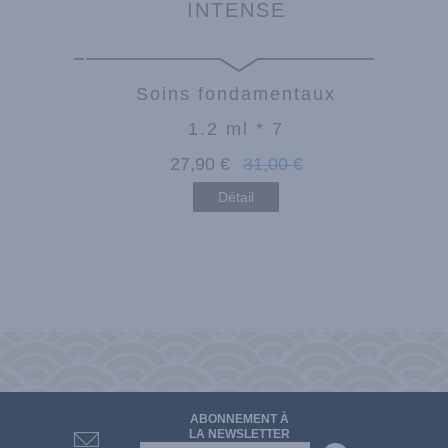
INTENSE
taux
Soins fondamentaux
1.2 ml * 7
€
27
,90
€
31
,00
€
Détail
ABONNEMENT À
LA NEWSLETTER