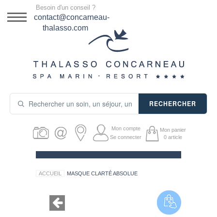
Menu
Besoin d'un conseil ?
DESTINATION
contact@concarneau-
thalasso.com
NOS OFFRES
SÉJOURS THALASSO
SOINS & JOURNÉES
RECHERCHER
ACTIVITÉS
Mon compte
Mon panier
PRODUITS COSMÉTIQUES
Se connecter
0
article
GUIDE CADEAUX
ACCUEIL
MASQUE CLARTÉ ABSOLUE
HÉBERGEMENT