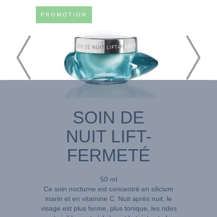
PROMOTION
SOIN DE
NUIT LIFT-
FERMETÉ
50 ml
Ce soin nocturne est concentré en silicium
marin et en vitamine C. Nuit après nuit, le
visage est plus ferme, plus tonique, les rides