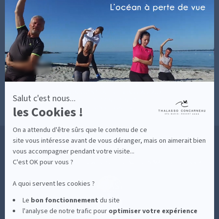
-
INFORMATIONS PRATIQUES
En
SOINS AVEC HÉBERGEMENT
savoir
DÉCOUVRIR EN IMAGES
plus
NEWSLETTERS
sur
BONNES RAISONS DE VENIR
MON COMPTE
Axeptio
MON PANIER
ACCÈS
CONTACT
MESURES D'HYGIÈNE
CONDITIONS GÉNÉRALES DE VENTE
CONDITIONS GÉNÉRALES - BONS CADEAUX
Salut c'est nous...
POLITIQUE DE CONFIDENTIALITÉ
les Cookies !
MENTIONS LÉGALES
On a attendu d'être sûrs que le contenu de ce
36 RUE DES SABLES BLANCS - 29900 CONCARNEAU - 02 98 75 05 40
site vous intéresse avant de vous déranger, mais on aimerait bien
vous accompagner pendant votre visite...
C'est OK pour vous ?
-
CLIQUEZ-ICI POUR MODIFIER VOS PRÉFÉRENCES EN MATIÈRE DE COOKIES
A quoi servent les cookies ?
Le
bon fonctionnement
du site
l'analyse de notre trafic pour
optimiser
votre expérience