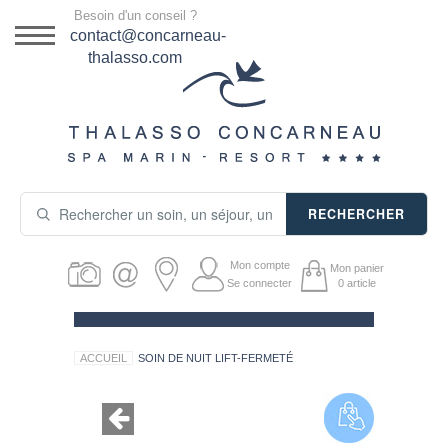
Menu
Besoin d'un conseil ?
DESTINATION
contact@concarneau-
thalasso.com
NOS OFFRES
SÉJOURS THALASSO
SOINS & JOURNÉES
RECHERCHER
ACTIVITÉS
Mon compte
Mon panier
PRODUITS COSMÉTIQUES
Se connecter
0
article
GUIDE CADEAUX
ACCUEIL
SOIN DE NUIT LIFT-FERMETÉ
HÉBERGEMENT