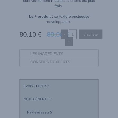
sont visiblement réduites et le teint est plus
frais.
Le + produit :
sa texture onctueuse
enveloppante.
80
,10
€
89
,00
€
-
+
LES INGRÉDIENTS
CONSEILS D'EXPERTS
0
AVIS CLIENTS :
NOTE GÉNÉRALE :
NaN
étoiles sur 5