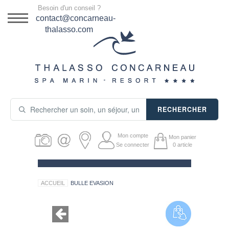
Menu
Besoin d'un conseil ?
DESTINATION
contact@concarneau-
thalasso.com
NOS OFFRES
SÉJOURS THALASSO
SOINS & JOURNÉES
RECHERCHER
ACTIVITÉS
Mon compte
Mon panier
PRODUITS COSMÉTIQUES
Se connecter
0
article
GUIDE CADEAUX
ACCUEIL
BULLE EVASION
HÉBERGEMENT