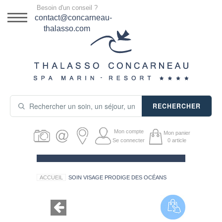
Menu
Besoin d'un conseil ?
DESTINATION
contact@concarneau-
thalasso.com
NOS OFFRES
SÉJOURS THALASSO
SOINS & JOURNÉES
RECHERCHER
ACTIVITÉS
Mon compte
Mon panier
PRODUITS COSMÉTIQUES
Se connecter
0
article
GUIDE CADEAUX
ACCUEIL
SOIN VISAGE PRODIGE DES OCÉANS
HÉBERGEMENT