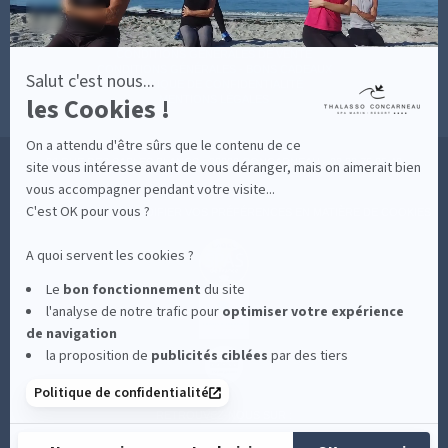
CONTACT
MESURES D'HYGIÈNE
CONDITIONS GÉNÉRALES DE VENTE
CONDITIONS GÉNÉRALES - BONS CADEAUX
Salut c'est nous...
POLITIQUE DE CONFIDENTIALITÉ
les Cookies !
MENTIONS LÉGALES
On a attendu d'être sûrs que le contenu de ce
36 RUE DES SABLES BLANCS - 29900 CONCARNEAU - 02 98 75 05 40
site vous intéresse avant de vous déranger, mais on aimerait bien
vous accompagner pendant votre visite...
C'est OK pour vous ?
-
CLIQUEZ-ICI POUR MODIFIER VOS PRÉFÉRENCES EN MATIÈRE DE COOKIES
A quoi servent les cookies ?
Le
bon fonctionnement
du site
l'analyse de notre trafic pour
optimiser
votre expérience
de navigation
la proposition de
publicités ciblées
par des tiers
Politique de confidentialité
RETROUVEZ-NOUS SUR :