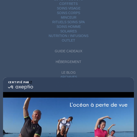
COFFRETS
SOINS VISAGE
SOINS CORPS
MINCEUR
RITUELS SOINS SPA
SOINS HOMME
SOLAIRES
NUTRITION / INFUSIONS
OUTLET
GUIDE CADEAUX
HÉBERGEMENT
LE BLOG
ARCHIVES
CATÉGORIES
CERTIFIÉ PAR
certifié
AVIS D'EXPERTS
par
Axeptio
LES COACHS
-
INFORMATIONS PRATIQUES
En
SOINS AVEC HÉBERGEMENT
savoir
DÉCOUVRIR EN IMAGES
plus
NEWSLETTERS
sur
BONNES RAISONS DE VENIR
MON COMPTE
Axeptio
MON PANIER
ACCÈS