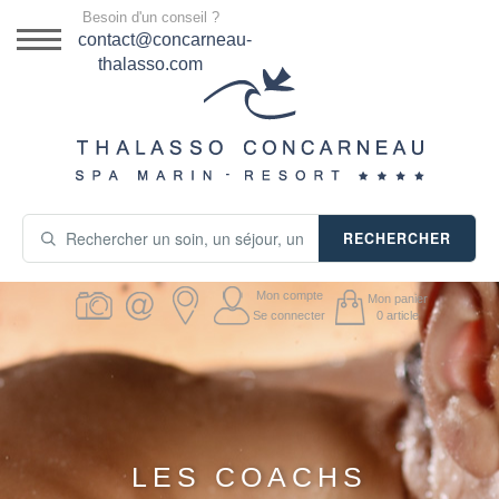
Menu
Besoin d'un conseil ?
DESTINATION
contact@concarneau-
thalasso.com
NOS OFFRES
SÉJOURS THALASSO
SOINS & JOURNÉES
RECHERCHER
ACTIVITÉS
Mon compte
Mon panier
PRODUITS COSMÉTIQUES
Se connecter
0
article
GUIDE CADEAUX
HÉBERGEMENT
LES COACHS