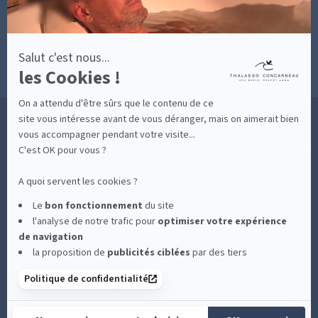
CONTACT
MESURES D'HYGIÈNE
CONDITIONS GÉNÉRALES DE VENTE
CONDITIONS GÉNÉRALES - BONS CADEAUX
Salut c'est nous...
POLITIQUE DE CONFIDENTIALITÉ
les Cookies !
MENTIONS LÉGALES
On a attendu d'être sûrs que le contenu de ce
36 RUE DES SABLES BLANCS - 29900 CONCARNEAU - 02 98 75 05 40
site vous intéresse avant de vous déranger, mais on aimerait bien
vous accompagner pendant votre visite...
C'est OK pour vous ?
-
CLIQUEZ-ICI POUR MODIFIER VOS PRÉFÉRENCES EN MATIÈRE DE COOKIES
A quoi servent les cookies ?
Le
bon fonctionnement
du site
l'analyse de notre trafic pour
optimiser
votre expérience
de navigation
la proposition de
publicités ciblées
par des tiers
Politique de confidentialité
RETROUVEZ-NOUS SUR :