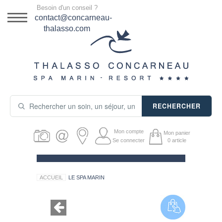
Menu
Besoin d'un conseil ?
DESTINATION
contact@concarneau-
thalasso.com
NOS OFFRES
SÉJOURS THALASSO
SOINS & JOURNÉES
RECHERCHER
ACTIVITÉS
Mon compte
Mon panier
PRODUITS COSMÉTIQUES
Se connecter
0
article
GUIDE CADEAUX
ACCUEIL
LE SPA MARIN
HÉBERGEMENT