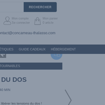
RECHERCHER
Mon compte
Mon panier
Se connecter
0
article
ontact@concarneau-thalasso.com
ÉTIQUES
GUIDE CADEAUX
HÉBERGEMENT
TOURNABLES
 DU DOS
40 MIN
libérer les tensions du dos !