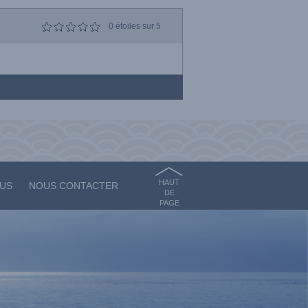
0
étoiles sur 5
HAUT
OUS
NOUS CONTACTER
DE
PAGE