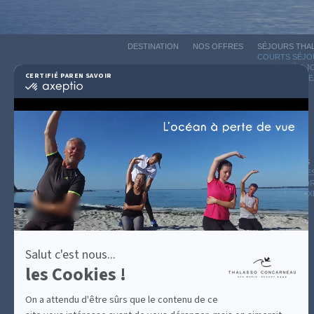
DESTINATION
NOS OFFRES
SÉJOURS THA
COURTS SÉJOU
CURES 4 À 6 
CERTIFIÉ PAR
EN SAVOIR PLUS SUR
CHÈQUE CADE
certifié
par
Axeptio
-
En
savoir
plus
sur
GUIDE CADEAUX
HÉBERGEMENT
LE BLOG
Axeptio
ARCHIVE
CATÉGOR
AVIS D'E
Salut c'est nous...
les Cookies !
On a attendu d'être sûrs que le contenu de ce