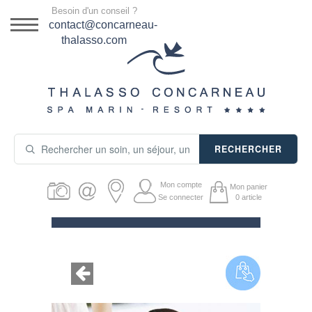
Menu
Besoin d'un conseil ?
DESTINATION
contact@concarneau-
thalasso.com
NOS OFFRES
SÉJOURS THALASSO
SOINS & JOURNÉES
RECHERCHER
ACTIVITÉS
Mon compte
Mon panier
PRODUITS COSMÉTIQUES
Se connecter
0
article
GUIDE CADEAUX
HÉBERGEMENT