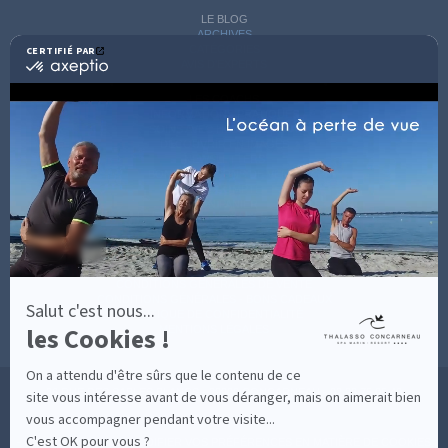
LE BLOG
ARCHIVES
CATÉGORIES
CERTIFIÉ PAR
certifié
AVIS D'EXPERTS
par
Axeptio
LES COACHS
-
INFORMATIONS PRATIQUES
En
SOINS AVEC HÉBERGEMENT
savoir
DÉCOUVRIR EN IMAGES
plus
NEWSLETTERS
sur
BONNES RAISONS DE VENIR
MON COMPTE
Axeptio
MON PANIER
ACCÈS
CONTACT
MESURES D'HYGIÈNE
CONDITIONS GÉNÉRALES DE VENTE
CONDITIONS GÉNÉRALES - BONS CADEAUX
Salut c'est nous...
POLITIQUE DE CONFIDENTIALITÉ
les Cookies !
MENTIONS LÉGALES
On a attendu d'être sûrs que le contenu de ce
36 RUE DES SABLES BLANCS - 29900 CONCARNEAU - 02 98 75 05 40
site vous intéresse avant de vous déranger, mais on aimerait bien
vous accompagner pendant votre visite...
C'est OK pour vous ?
-
CLIQUEZ-ICI POUR MODIFIER VOS PRÉFÉRENCES EN MATIÈRE DE COOKIES