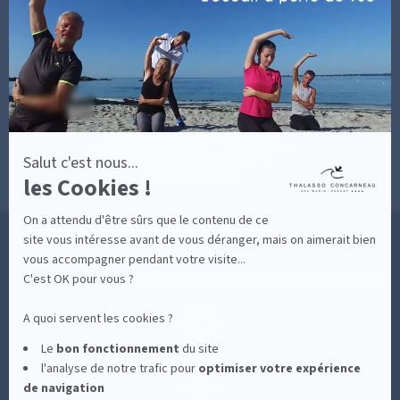
savoir
DÉCOUVRIR EN IMAGES
plus
NEWSLETTERS
BONNES RAISONS DE VENIR
sur
MON COMPTE
Axeptio
MON PANIER
ACCÈS
CONTACT
MESURES D'HYGIÈNE
CONDITIONS GÉNÉRALES DE VENTE
CONDITIONS GÉNÉRALES - BONS CADEAUX
Salut c'est nous...
POLITIQUE DE CONFIDENTIALITÉ
les Cookies !
MENTIONS LÉGALES
On a attendu d'être sûrs que le contenu de ce
36 RUE DES SABLES BLANCS - 29900 CONCARNEAU - 02 98 75 05 40
site vous intéresse avant de vous déranger, mais on aimerait bien
vous accompagner pendant votre visite...
C'est OK pour vous ?
-
CLIQUEZ-ICI POUR MODIFIER VOS PRÉFÉRENCES EN MATIÈRE DE COOKIES
A quoi servent les cookies ?
Le
bon fonctionnement
du site
l'analyse de notre trafic pour
optimiser
votre expérience
de navigation