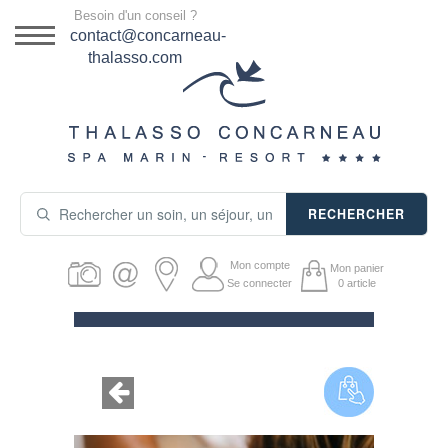
Menu
Besoin d'un conseil ?
DESTINATION
contact@concarneau-
thalasso.com
NOS OFFRES
SÉJOURS THALASSO
SOINS & JOURNÉES
RECHERCHER
ACTIVITÉS
Mon compte
Mon panier
PRODUITS COSMÉTIQUES
Se connecter
0
article
GUIDE CADEAUX
HÉBERGEMENT