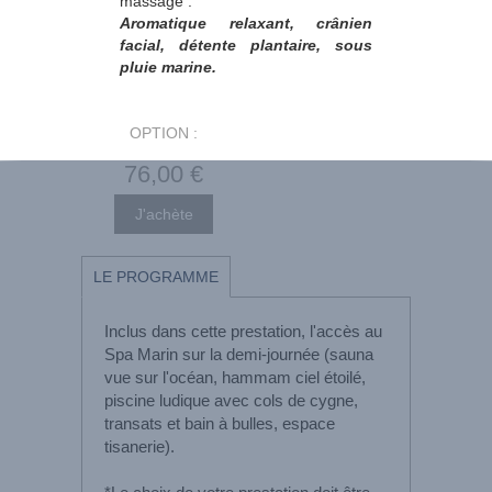
massage :
Aromatique relaxant, crânien
facial, détente plantaire, sous
pluie marine.
OPTION :
76
,00
€
LE PROGRAMME
Inclus dans cette prestation, l'accès au
Spa Marin sur la demi-journée (sauna
vue sur l'océan, hammam ciel étoilé,
piscine ludique avec cols de cygne,
transats et bain à bulles, espace
tisanerie).