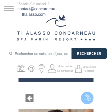
Menu
Besoin d'un conseil ?
DESTINATION
contact@concarneau-
thalasso.com
NOS OFFRES
SÉJOURS THALASSO
SOINS & JOURNÉES
RECHERCHER
ACTIVITÉS
Mon compte
Mon panier
PRODUITS COSMÉTIQUES
Se connecter
0
article
GUIDE CADEAUX
HÉBERGEMENT