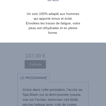
Un soin 100% adapté aux hommes
qui apporte tonus et éclat.
Envolées les traces de fatigue, votre
peau est réhydratée et en pleine
forme.
107
,00
€
LE PROGRAMME
Inclus dans cette prestation, l'accès au
Spa Marin sur la demi-journée (sauna
vue sur l'océan, hammam ciel étoilé,
piscine ludique avec cols de cygne,