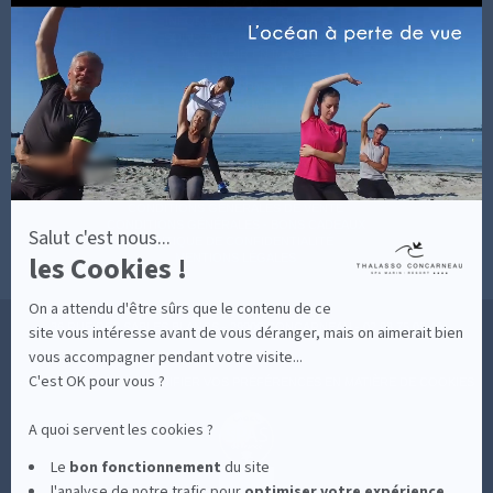
LES COACHS
-
INFORMATIONS PRATIQUES
En
SOINS AVEC HÉBERGEMENT
savoir
DÉCOUVRIR EN IMAGES
plus
NEWSLETTERS
sur
BONNES RAISONS DE VENIR
MON COMPTE
Axeptio
MON PANIER
ACCÈS
CONTACT
MESURES D'HYGIÈNE
CONDITIONS GÉNÉRALES DE VENTE
CONDITIONS GÉNÉRALES - BONS CADEAUX
Salut c'est nous...
POLITIQUE DE CONFIDENTIALITÉ
les Cookies !
MENTIONS LÉGALES
On a attendu d'être sûrs que le contenu de ce
36 RUE DES SABLES BLANCS - 29900 CONCARNEAU - 02 98 75 05 40
site vous intéresse avant de vous déranger, mais on aimerait bien
vous accompagner pendant votre visite...
C'est OK pour vous ?
-
CLIQUEZ-ICI POUR MODIFIER VOS PRÉFÉRENCES EN MATIÈRE DE COOKIES
A quoi servent les cookies ?
Le
bon fonctionnement
du site
l'analyse de notre trafic pour
optimiser
votre expérience