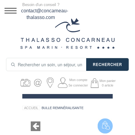
Menu
Besoin d'un conseil ?
DESTINATION
contact@concarneau-
thalasso.com
NOS OFFRES
SÉJOURS THALASSO
SOINS & JOURNÉES
RECHERCHER
ACTIVITÉS
Mon compte
Mon panier
PRODUITS COSMÉTIQUES
Se connecter
0
article
GUIDE CADEAUX
ACCUEIL
BULLE REMINÉRALISANTE
HÉBERGEMENT