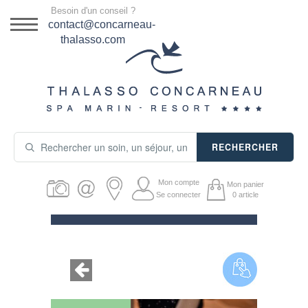
Menu
Besoin d'un conseil ?
DESTINATION
contact@concarneau-
thalasso.com
NOS OFFRES
SÉJOURS THALASSO
SOINS & JOURNÉES
RECHERCHER
ACTIVITÉS
Mon compte
Mon panier
PRODUITS COSMÉTIQUES
Se connecter
0
article
GUIDE CADEAUX
HÉBERGEMENT