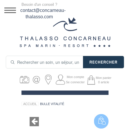
Menu
Besoin d'un conseil ?
DESTINATION
contact@concarneau-
thalasso.com
NOS OFFRES
SÉJOURS THALASSO
SOINS & JOURNÉES
RECHERCHER
ACTIVITÉS
Mon compte
Mon panier
PRODUITS COSMÉTIQUES
Se connecter
0
article
GUIDE CADEAUX
ACCUEIL
BULLE VITALITÉ
HÉBERGEMENT