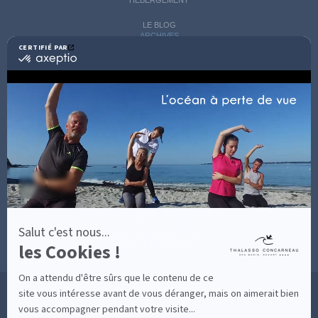
LE BLOG
ARCHIVES
CATÉGORIES
CERTIFIÉ PAR
certifié
AVIS D'EXPERTS
par
Axeptio
LES COACHS
-
INFORMATIONS PRATIQUES
En
SOINS AVEC HÉBERGEMENT
savoir
DÉCOUVRIR EN IMAGES
plus
NEWSLETTERS
sur
BONNES RAISONS DE VENIR
MON COMPTE
Axeptio
MON PANIER
ACCÈS
CONTACT
MESURES D'HYGIÈNE
CONDITIONS GÉNÉRALES DE VENTE
CONDITIONS GÉNÉRALES - BONS CADEAUX
Salut c'est nous...
POLITIQUE DE CONFIDENTIALITÉ
les Cookies !
MENTIONS LÉGALES
On a attendu d'être sûrs que le contenu de ce
36 RUE DES SABLES BLANCS - 29900 CONCARNEAU - 02 98 75 05 40
site vous intéresse avant de vous déranger, mais on aimerait bien
vous accompagner pendant votre visite...