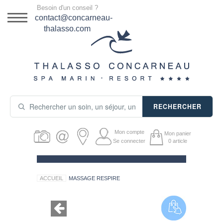
Menu
Besoin d'un conseil ?
DESTINATION
contact@concarneau-
thalasso.com
NOS OFFRES
SÉJOURS THALASSO
SOINS & JOURNÉES
RECHERCHER
ACTIVITÉS
Mon compte
Mon panier
PRODUITS COSMÉTIQUES
Se connecter
0
article
GUIDE CADEAUX
ACCUEIL
MASSAGE RESPIRE
HÉBERGEMENT