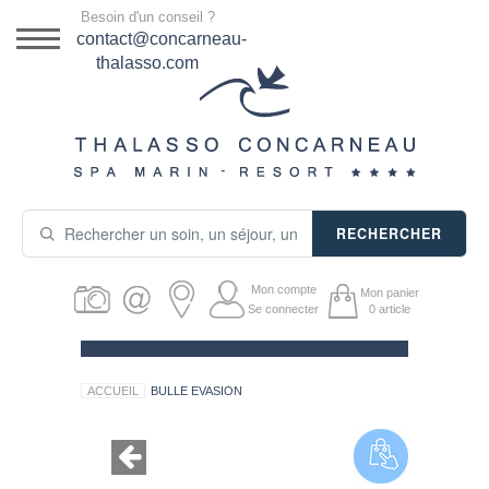
Menu
Besoin d'un conseil ?
DESTINATION
contact@concarneau-
thalasso.com
NOS OFFRES
SÉJOURS THALASSO
SOINS & JOURNÉES
RECHERCHER
ACTIVITÉS
Mon compte
Mon panier
PRODUITS COSMÉTIQUES
Se connecter
0
article
GUIDE CADEAUX
ACCUEIL
BULLE EVASION
HÉBERGEMENT