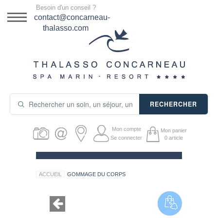
Menu
Besoin d'un conseil ?
DESTINATION
contact@concarneau-
thalasso.com
NOS OFFRES
SÉJOURS THALASSO
SOINS & JOURNÉES
RECHERCHER
ACTIVITÉS
Mon compte
Mon panier
PRODUITS COSMÉTIQUES
Se connecter
0
article
GUIDE CADEAUX
ACCUEIL
GOMMAGE DU CORPS
HÉBERGEMENT