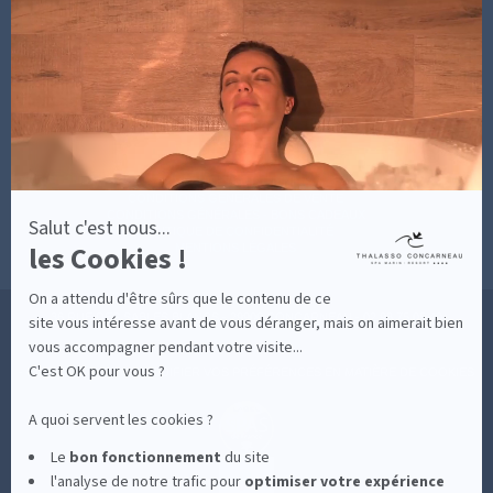
-
INFORMATIONS PRATIQUES
En
SOINS AVEC HÉBERGEMENT
savoir
DÉCOUVRIR EN IMAGES
plus
NEWSLETTERS
sur
BONNES RAISONS DE VENIR
MON COMPTE
Axeptio
MON PANIER
ACCÈS
CONTACT
MESURES D'HYGIÈNE
CONDITIONS GÉNÉRALES DE VENTE
CONDITIONS GÉNÉRALES - BONS CADEAUX
Salut c'est nous...
POLITIQUE DE CONFIDENTIALITÉ
les Cookies !
MENTIONS LÉGALES
On a attendu d'être sûrs que le contenu de ce
36 RUE DES SABLES BLANCS - 29900 CONCARNEAU - 02 98 75 05 40
site vous intéresse avant de vous déranger, mais on aimerait bien
vous accompagner pendant votre visite...
C'est OK pour vous ?
-
CLIQUEZ-ICI POUR MODIFIER VOS PRÉFÉRENCES EN MATIÈRE DE COOKIES
A quoi servent les cookies ?
Le
bon fonctionnement
du site
l'analyse de notre trafic pour
optimiser
votre expérience