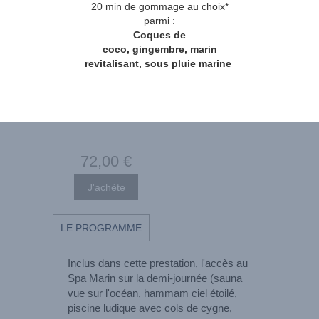
20 min de gommage au choix*
parmi :
Coques de
coco, gingembre, marin
revitalisant, sous pluie marine
72
,00
€
LE PROGRAMME
Inclus dans cette prestation, l'accès au
Spa Marin sur la demi-journée (sauna
vue sur l'océan, hammam ciel étoilé,
piscine ludique avec cols de cygne,