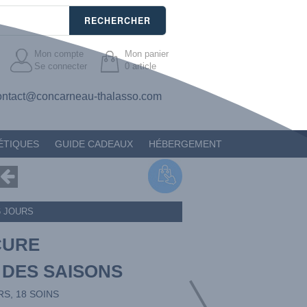
RECHERCHER
Mon compte
Mon panier
Se connecter
0
article
ontact@concarneau-thalasso.com
ÉTIQUES
GUIDE CADEAUX
HÉBERGEMENT
6 JOURS
CURE
 DES SAISONS
RS, 18 SOINS