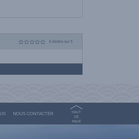
0
étoiles sur 5
HAUT
OUS
NOUS CONTACTER
DE
PAGE