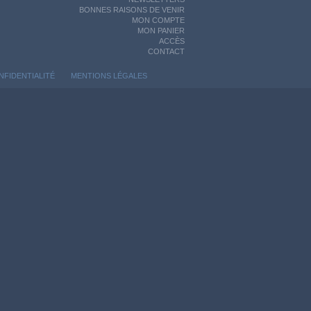
BONNES RAISONS DE VENIR
MON COMPTE
MON PANIER
ACCÈS
CONTACT
NFIDENTIALITÉ
MENTIONS LÉGALES
ontrôler la manière dont vos informations sont manipulées.