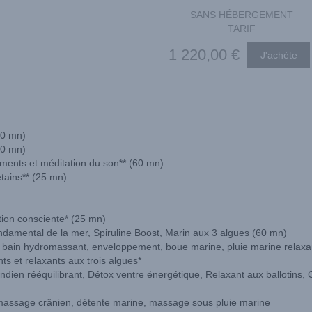
SANS HÉBERGEMENT
TARIF
1 220
,00
€
60 mn)
50 mn)
ments et méditation du son** (60 mn)
étains** (25 mn)
tion consciente* (25 mn)
ndamental de la mer, Spiruline Boost, Marin aux 3 algues (60 mn)
 : bain hydromassant, enveloppement, boue marine, pluie marine relaxa
s et relaxants aux trois algues*
dien rééquilibrant, Détox ventre énergétique, Relaxant aux ballotins,
 massage crânien, détente marine, massage sous pluie marine