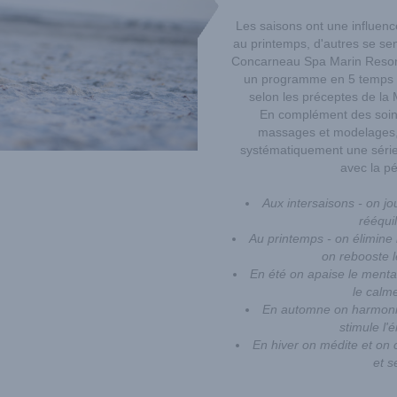
Les saisons ont une influenc
au printemps, d'autres se sen
Concarneau Spa Marin Resort*
un programme en 5 temps qu
selon les préceptes de la 
En complément des soin
massages et modelages
systématiquement une série 
avec la pé
Aux intersaisons - on jo
rééquil
Au printemps - on élimine l
on rebooste l
En été on apaise le mental
le calme
En automne on harmonis
stimule l'
En hiver on médite et on
et s