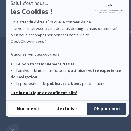
Salut c'est nous...
les Cookies !
On a attendu d'être sûrs que le contenu de ce
site vous intéresse avant de vous déranger, mais on aimerait
MESURES D'HYGIÈNE
CONDITIONS GÉNÉRAL
bien vous accompagner pendant votre visite...
C'est OK pour vous ?
A quoi servent les cookies ?
Le
bon fonctionnement
du site
l'analyse de notre trafic pour
optimiser
votre expérience
de navigation
la proposition de
publicités ciblées
par des tiers
Lire la politique de confidentialité
Non merci
Je choisis
OK pour moi
Plateforme de Gestion du Consentement : Personnalisez vos Options
Axeptio consent
Notre plateforme vous permet d'adapter et de gérer vos paramètres de confidentialité, e