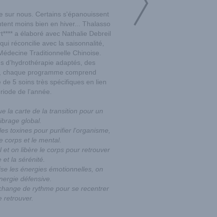
e sur nous. Certains s'épanouissent
tent moins bien en hiver... Thalasso
*** a élaboré avec Nathalie Debreil
i réconcilie avec la saisonnalité,
Médecine Traditionnelle Chinoise.
s d’hydrothérapie adaptés, des
, chaque programme comprend
de 5 soins très spécifiques en lien
riode de l’année.
ue la carte de la transition pour un
ibrage global.
es toxines pour purifier l'organisme,
e corps et le mental.
 et on libère le corps pour retrouver
 et la sérénité.
e les énergies émotionnelles, on
énergie défensive.
 change de rythme pour se recentrer
e retrouver.