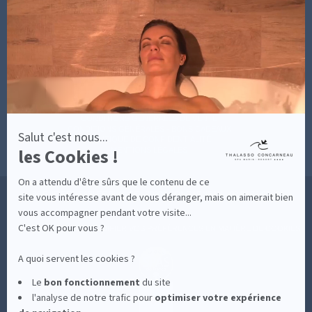
En
SOINS AVEC HÉBERGEMENT
savoir
DÉCOUVRIR EN IMAGES
plus
NEWSLETTERS
sur
BONNES RAISONS DE VENIR
MON COMPTE
Axeptio
MON PANIER
ACCÈS
CONTACT
MESURES D'HYGIÈNE
CONDITIONS GÉNÉRALES DE VENTE
CONDITIONS GÉNÉRALES - BONS CADEAUX
Salut c'est nous...
POLITIQUE DE CONFIDENTIALITÉ
les Cookies !
MENTIONS LÉGALES
On a attendu d'être sûrs que le contenu de ce
36 RUE DES SABLES BLANCS - 29900 CONCARNEAU - 02 98 75 05 40
site vous intéresse avant de vous déranger, mais on aimerait bien
vous accompagner pendant votre visite...
C'est OK pour vous ?
-
CLIQUEZ-ICI POUR MODIFIER VOS PRÉFÉRENCES EN MATIÈRE DE COOKIES
A quoi servent les cookies ?
Le
bon fonctionnement
du site
l'analyse de notre trafic pour
optimiser
votre expérience