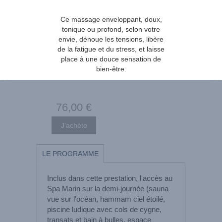
Ce massage enveloppant, doux,
tonique ou profond, selon votre
envie, dénoue les tensions, libère
de la fatigue et du stress, et laisse
place à une douce sensation de
bien-être.
76
,00
€
LE PROGRAMME
Inclus dans cette prestation, l'accès au
Spa Marin sur la demi-journée (sauna
vue sur l'océan, hammam ciel étoilé,
piscine ludique avec cols de cygne,
transats et bain à bulles, espace