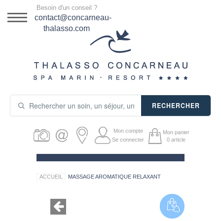
Menu
Besoin d'un conseil ?
DESTINATION
contact@concarneau-
thalasso.com
NOS OFFRES
SÉJOURS THALASSO
SOINS & JOURNÉES
RECHERCHER
ACTIVITÉS
Mon compte
Mon panier
PRODUITS COSMÉTIQUES
Se connecter
0
article
GUIDE CADEAUX
ACCUEIL
MASSAGE AROMATIQUE RELAXANT
HÉBERGEMENT