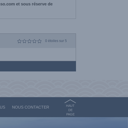
sso.com et sous réserve de
0
étoiles sur 5
HAUT
OUS
NOUS CONTACTER
DE
PAGE