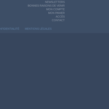
NEWSLETTERS
BONNES RAISONS DE VENIR
MON COMPTE
MON PANIER
ACCÈS
CONTACT
NFIDENTIALITÉ
MENTIONS LÉGALES
ontrôler la manière dont vos informations sont manipulées.