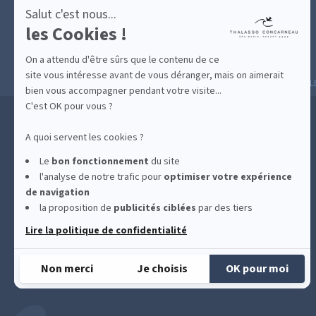
Salut c'est nous...
les Cookies !
On a attendu d'être sûrs que le contenu de ce
site vous intéresse avant de vous déranger, mais on aimerait
MESURES D'HYGIÈNE
CONDITIONS GÉNÉRAL
bien vous accompagner pendant votre visite...
C'est OK pour vous ?
A quoi servent les cookies ?
Le
bon fonctionnement
du site
l'analyse de notre trafic pour
optimiser
votre expérience
de navigation
la proposition de
publicités ciblées
par des tiers
Lire la politique de confidentialité
Non merci
Je choisis
OK pour moi
Plateforme de Gestion du Consentement : Personnalisez vos Options
Axeptio consent
Notre plateforme vous permet d'adapter et de gérer vos paramètres de confidentialité, e