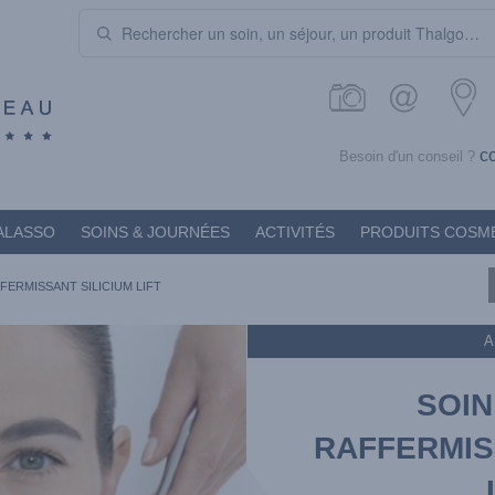
c
Besoin d'un conseil ?
ALASSO
SOINS & JOURNÉES
ACTIVITÉS
PRODUITS COSM
FERMISSANT SILICIUM LIFT
A
SOIN
RAFFERMIS