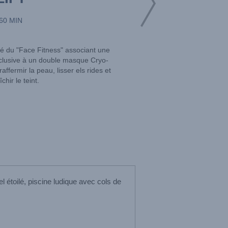
60 MIN
ré du "Face Fitness" associant une
clusive à un double masque Cryo-
ffermir la peau, lisser els rides et
îchir le teint.
 étoilé, piscine ludique avec cols de