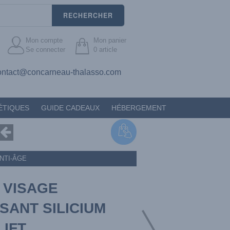
RECHERCHER
Mon compte
Mon panier
Se connecter
0
article
ontact@concarneau-thalasso.com
ÉTIQUES
GUIDE CADEAUX
HÉBERGEMENT
NTI-ÂGE
 VISAGE
SANT SILICIUM
LIFT