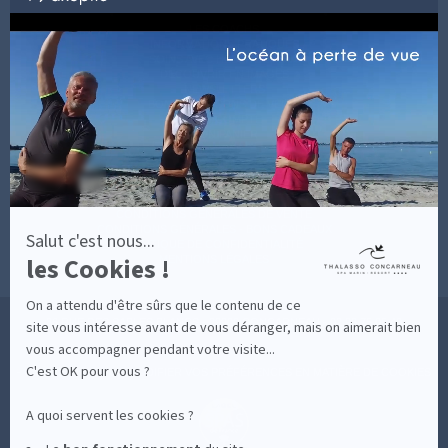
par
Axeptio
LES COACHS
-
INFORMATIONS PRATIQUES
En
SOINS AVEC HÉBERGEMENT
savoir
DÉCOUVRIR EN IMAGES
plus
NEWSLETTERS
sur
BONNES RAISONS DE VENIR
MON COMPTE
Axeptio
MON PANIER
ACCÈS
CONTACT
MESURES D'HYGIÈNE
CONDITIONS GÉNÉRALES DE VENTE
CONDITIONS GÉNÉRALES - BONS CADEAUX
Salut c'est nous...
POLITIQUE DE CONFIDENTIALITÉ
les Cookies !
MENTIONS LÉGALES
On a attendu d'être sûrs que le contenu de ce
36 RUE DES SABLES BLANCS - 29900 CONCARNEAU - 02 98 75 05 40
site vous intéresse avant de vous déranger, mais on aimerait bien
vous accompagner pendant votre visite...
C'est OK pour vous ?
-
CLIQUEZ-ICI POUR MODIFIER VOS PRÉFÉRENCES EN MATIÈRE DE COOKIES
A quoi servent les cookies ?