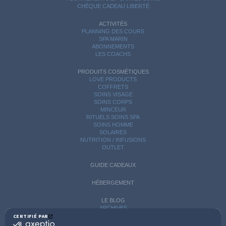
CHÈQUE CADEAU LIBERTÉ
ACTIVITÉS
PLANNING DES COURS
SPA MARIN
ABONNEMENTS
LES COACHS
PRODUITS COSMÉTIQUES
LOVE PRODUCTS
COFFRETS
SOINS VISAGE
SOINS CORPS
MINCEUR
RITUELS SOINS SPA
SOINS HOMME
SOLAIRES
NUTRITION / INFUSIONS
OUTLET
GUIDE CADEAUX
HÉBERGEMENT
LE BLOG
ARCHIVES
CATÉGORIES
CERTIFIÉ PAR
certifié
AVIS D'EXPERTS