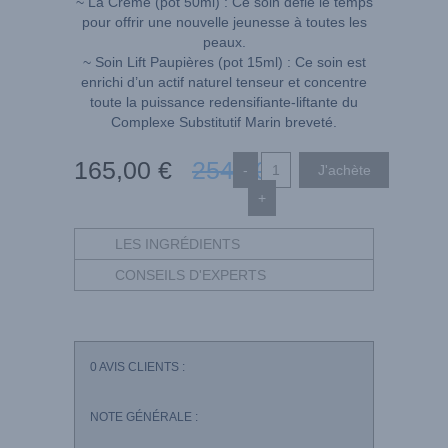
~ La Crème (pot 50ml) : Ce soin défie le temps
pour offrir une nouvelle jeunesse à toutes les
peaux.
~ Soin Lift Paupières (pot 15ml) : Ce soin est
enrichi d’un actif naturel tenseur et concentre
toute la puissance redensifiante-liftante du
Complexe Substitutif Marin breveté.
165
,00
€
254
,00
€
-
+
LES INGRÉDIENTS
CONSEILS D'EXPERTS
0
AVIS CLIENTS :
NOTE GÉNÉRALE :