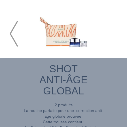
SHOT
ANTI-ÂGE
GLOBAL
2 produits
La routine parfaite pour une correction anti-
âge globale prouvée.
Cette trousse contient :