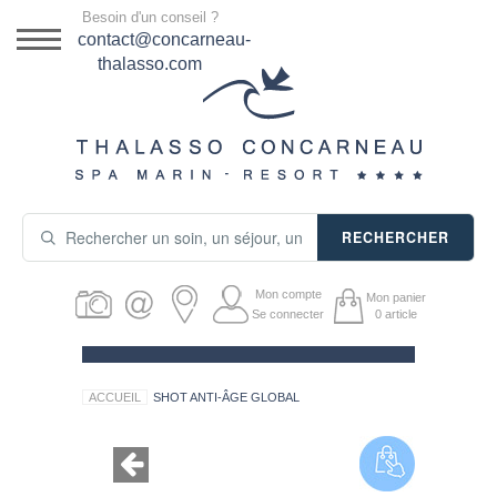
Menu
Besoin d'un conseil ?
DESTINATION
contact@concarneau-
thalasso.com
NOS OFFRES
SÉJOURS THALASSO
SOINS & JOURNÉES
RECHERCHER
ACTIVITÉS
Mon compte
Mon panier
PRODUITS COSMÉTIQUES
Se connecter
0
article
GUIDE CADEAUX
ACCUEIL
SHOT ANTI-ÂGE GLOBAL
HÉBERGEMENT