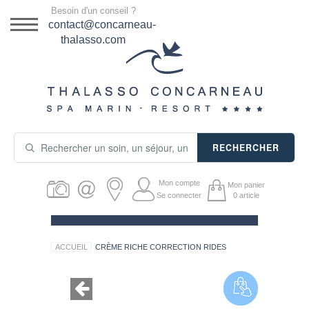
Menu
Besoin d'un conseil ?
DESTINATION
contact@concarneau-
thalasso.com
NOS OFFRES
SÉJOURS THALASSO
SOINS & JOURNÉES
RECHERCHER
ACTIVITÉS
Mon compte
Mon panier
PRODUITS COSMÉTIQUES
Se connecter
0
article
GUIDE CADEAUX
ACCUEIL
CRÈME RICHE CORRECTION RIDES
HÉBERGEMENT