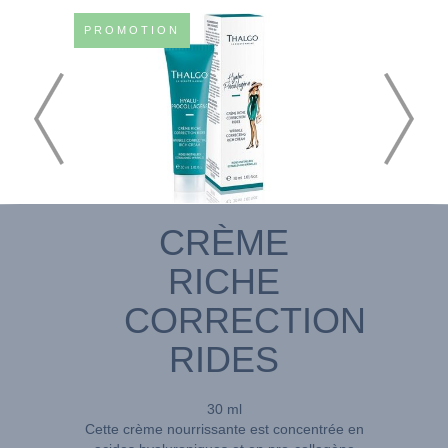
PROMOTION
CRÈME
RICHE
CORRECTION
RIDES
30 ml
Cette crème nourrissante est concentrée en