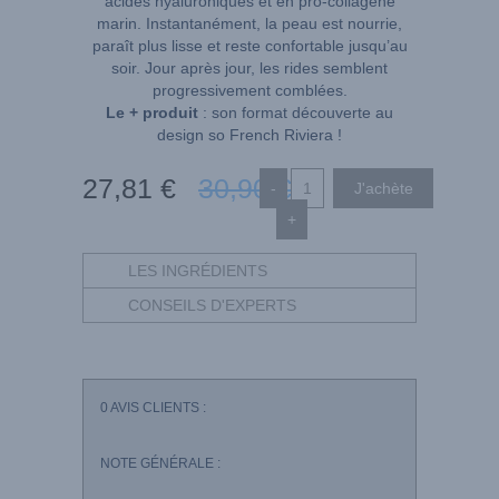
acides hyaluroniques et en pro-collagène
marin. Instantanément, la peau est nourrie,
paraît plus lisse et reste confortable jusqu’au
soir. Jour après jour, les rides semblent
progressivement comblées.
Le + produit
: son format découverte au
design so French Riviera !
27
,81
€
30
,90
€
-
+
LES INGRÉDIENTS
CONSEILS D'EXPERTS
0
AVIS CLIENTS :
NOTE GÉNÉRALE :