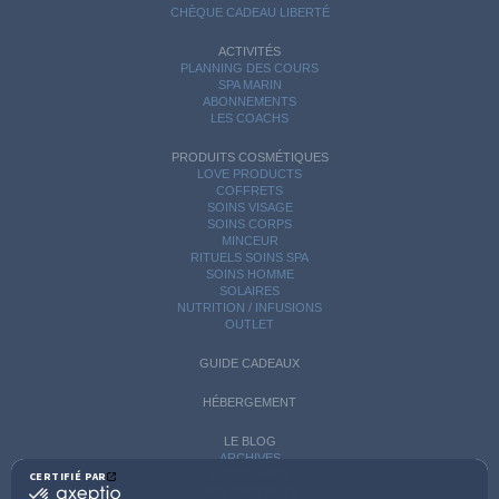
CHÈQUE CADEAU LIBERTÉ
ACTIVITÉS
PLANNING DES COURS
SPA MARIN
ABONNEMENTS
LES COACHS
PRODUITS COSMÉTIQUES
LOVE PRODUCTS
COFFRETS
SOINS VISAGE
SOINS CORPS
MINCEUR
RITUELS SOINS SPA
SOINS HOMME
SOLAIRES
NUTRITION / INFUSIONS
OUTLET
GUIDE CADEAUX
HÉBERGEMENT
LE BLOG
ARCHIVES
CATÉGORIES
CERTIFIÉ PAR
certifié
AVIS D'EXPERTS