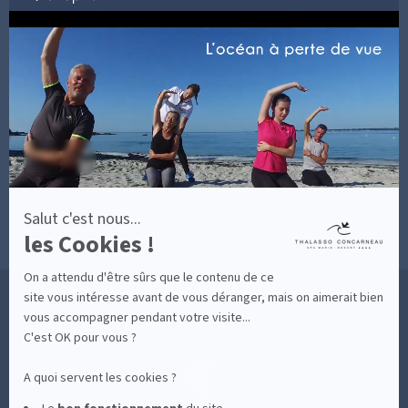
par
Axeptio
LES COACHS
-
INFORMATIONS PRATIQUES
En
SOINS AVEC HÉBERGEMENT
savoir
DÉCOUVRIR EN IMAGES
plus
NEWSLETTERS
sur
BONNES RAISONS DE VENIR
MON COMPTE
Axeptio
MON PANIER
ACCÈS
CONTACT
MESURES D'HYGIÈNE
CONDITIONS GÉNÉRALES DE VENTE
CONDITIONS GÉNÉRALES - BONS CADEAUX
Salut c'est nous...
POLITIQUE DE CONFIDENTIALITÉ
les Cookies !
MENTIONS LÉGALES
On a attendu d'être sûrs que le contenu de ce
36 RUE DES SABLES BLANCS - 29900 CONCARNEAU - 02 98 75 05 40
site vous intéresse avant de vous déranger, mais on aimerait bien
vous accompagner pendant votre visite...
C'est OK pour vous ?
-
CLIQUEZ-ICI POUR MODIFIER VOS PRÉFÉRENCES EN MATIÈRE DE COOKIES
A quoi servent les cookies ?