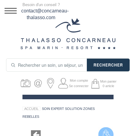
Menu
Besoin d'un conseil ?
DESTINATION
contact@concarneau-
thalasso.com
NOS OFFRES
SÉJOURS THALASSO
SOINS & JOURNÉES
RECHERCHER
ACTIVITÉS
Mon compte
Mon panier
PRODUITS COSMÉTIQUES
Se connecter
0
article
GUIDE CADEAUX
ACCUEIL
SOIN EXPERT SOLUTION ZONES
HÉBERGEMENT
REBELLES