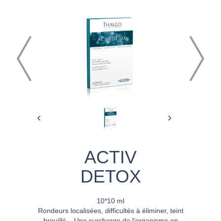
ACTIV
DETOX
10*10 ml
Rondeurs localisées, difficultés à éliminer, teint
brouillé... Une surcharge de l'organisme en