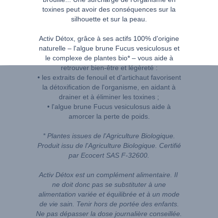
toxines peut avoir des conséquences sur la
silhouette et sur la peau.
Activ Détox, grâce à ses actifs 100% d'origine
naturelle – l'algue brune Fucus vesiculosus et
le complexe de plantes bio* – vous aide à
retrouver bien-être et légèreté :
• les extraits de fenouil et d'artichaut favorisent
la détoxification de l'organisme, en aidant à
drainer et à éliminer les toxines ;
• l'algue brune Fucus vesiculosus aide à
amorcer la perte de poids.
* Plantes issues de l'Agriculture Biologique.
Produit issu de l'Agriculture Biologique. Certifié
par Ecocert SAS F-32600.
Activ Détox est un complément alimentaire. Il
ne doit donc pas se substituter à une
alimentation variée et équilibrée et à un mode
de vie sain. Tenir hors de portée des enfants.
Ne pas dépasser la dose journalière conseillée.