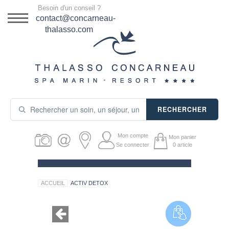
Menu
Besoin d'un conseil ?
DESTINATION
contact@concarneau-
thalasso.com
NOS OFFRES
SÉJOURS THALASSO
SOINS & JOURNÉES
RECHERCHER
ACTIVITÉS
Mon compte
Mon panier
PRODUITS COSMÉTIQUES
Se connecter
0
article
GUIDE CADEAUX
ACCUEIL
ACTIV DETOX
HÉBERGEMENT