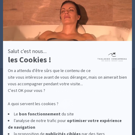
savoir
DÉCOUVRIR EN IMAGES
plus
NEWSLETTERS
sur
BONNES RAISONS DE VENIR
MON COMPTE
Axeptio
MON PANIER
ACCÈS
CONTACT
MESURES D'HYGIÈNE
CONDITIONS GÉNÉRALES DE VENTE
CONDITIONS GÉNÉRALES - BONS CADEAUX
Salut c'est nous...
POLITIQUE DE CONFIDENTIALITÉ
les Cookies !
MENTIONS LÉGALES
On a attendu d'être sûrs que le contenu de ce
36 RUE DES SABLES BLANCS - 29900 CONCARNEAU - 02 98 75 05 40
site vous intéresse avant de vous déranger, mais on aimerait bien
vous accompagner pendant votre visite...
C'est OK pour vous ?
-
CLIQUEZ-ICI POUR MODIFIER VOS PRÉFÉRENCES EN MATIÈRE DE COOKIES
A quoi servent les cookies ?
Le
bon fonctionnement
du site
l'analyse de notre trafic pour
optimiser
votre expérience
de navigation
la proposition de
publicités ciblées
par des tiers