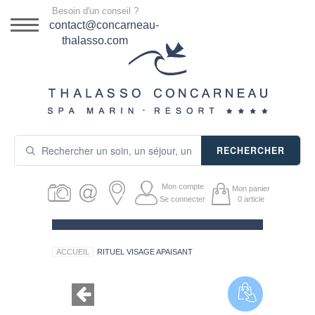
Menu
Besoin d'un conseil ?
DESTINATION
contact@concarneau-
thalasso.com
NOS OFFRES
SÉJOURS THALASSO
SOINS & JOURNÉES
RECHERCHER
ACTIVITÉS
Mon compte
Mon panier
PRODUITS COSMÉTIQUES
Se connecter
0
article
GUIDE CADEAUX
ACCUEIL
RITUEL VISAGE APAISANT
HÉBERGEMENT