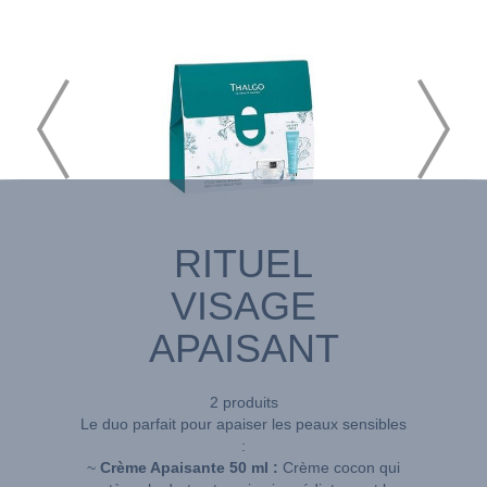
RITUEL
VISAGE
APAISANT
2 produits
Le duo parfait pour apaiser les peaux sensibles
:
~
Crème Apaisante 50 ml :
Crème cocon qui