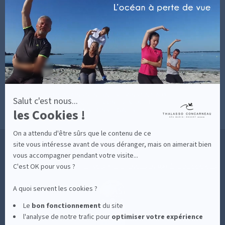
-
INFORMATIONS PRATIQUES
En
SOINS AVEC HÉBERGEMENT
savoir
DÉCOUVRIR EN IMAGES
plus
NEWSLETTERS
sur
BONNES RAISONS DE VENIR
MON COMPTE
Axeptio
MON PANIER
ACCÈS
CONTACT
MESURES D'HYGIÈNE
CONDITIONS GÉNÉRALES DE VENTE
CONDITIONS GÉNÉRALES - BONS CADEAUX
Salut c'est nous...
POLITIQUE DE CONFIDENTIALITÉ
les Cookies !
MENTIONS LÉGALES
On a attendu d'être sûrs que le contenu de ce
36 RUE DES SABLES BLANCS - 29900 CONCARNEAU - 02 98 75 05 40
site vous intéresse avant de vous déranger, mais on aimerait bien
vous accompagner pendant votre visite...
C'est OK pour vous ?
-
CLIQUEZ-ICI POUR MODIFIER VOS PRÉFÉRENCES EN MATIÈRE DE COOKIES
A quoi servent les cookies ?
Le
bon fonctionnement
du site
l'analyse de notre trafic pour
optimiser
votre expérience