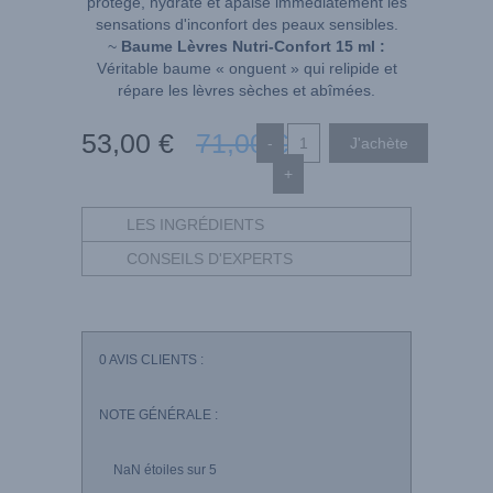
protège, hydrate et apaise immédiatement les
sensations d'inconfort des peaux sensibles.
~
Baume Lèvres Nutri-Confort 15 ml :
Véritable baume « onguent » qui relipide et
répare les lèvres sèches et abîmées.
53
,00
€
71
,00
€
-
+
LES INGRÉDIENTS
CONSEILS D'EXPERTS
0
AVIS CLIENTS :
NOTE GÉNÉRALE :
NaN
étoiles sur 5