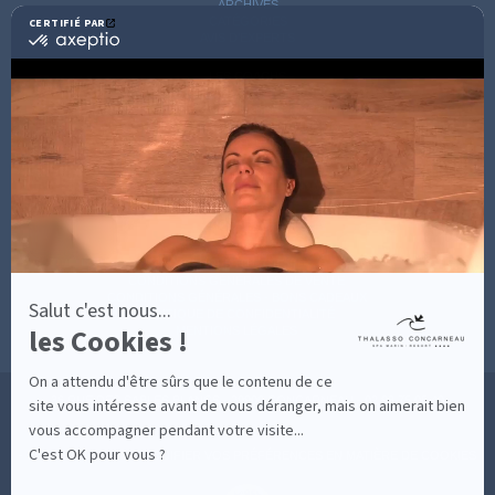
ARCHIVES
CATÉGORIES
CERTIFIÉ PAR
certifié
AVIS D'EXPERTS
par
Axeptio
LES COACHS
-
INFORMATIONS PRATIQUES
En
SOINS AVEC HÉBERGEMENT
savoir
DÉCOUVRIR EN IMAGES
plus
NEWSLETTERS
sur
BONNES RAISONS DE VENIR
MON COMPTE
Axeptio
MON PANIER
ACCÈS
CONTACT
MESURES D'HYGIÈNE
CONDITIONS GÉNÉRALES DE VENTE
CONDITIONS GÉNÉRALES - BONS CADEAUX
Salut c'est nous...
POLITIQUE DE CONFIDENTIALITÉ
les Cookies !
MENTIONS LÉGALES
On a attendu d'être sûrs que le contenu de ce
36 RUE DES SABLES BLANCS - 29900 CONCARNEAU - 02 98 75 05 40
site vous intéresse avant de vous déranger, mais on aimerait bien
vous accompagner pendant votre visite...
C'est OK pour vous ?
-
CLIQUEZ-ICI POUR MODIFIER VOS PRÉFÉRENCES EN MATIÈRE DE COOKIES