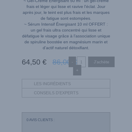
~ Gel-Crème Énergisant 50 ml : un gel-crème
frais et léger qui lisse et ravive l'éclat. Jour
après jour, le teint est plus frais et les marques
de fatigue sont estompées.
~ Sérum Intensif Énergisant 10 ml OFFERT :
un gel frais ultra concentré qui lisse et
défatigue le visage grâce à l’association unique
de spiruline boostée en magnésium marin et
d’actif naturel détoxifiant.
64
,50
€
86
,00
€
-
+
LES INGRÉDIENTS
CONSEILS D'EXPERTS
0
AVIS CLIENTS :