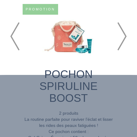
PROMOTION
POCHON
SPIRULINE
BOOST
2 produits
La routine parfaite pour raviver l’éclat et lisser
les rides des peaux fatiguées !
Ce pochon contient :