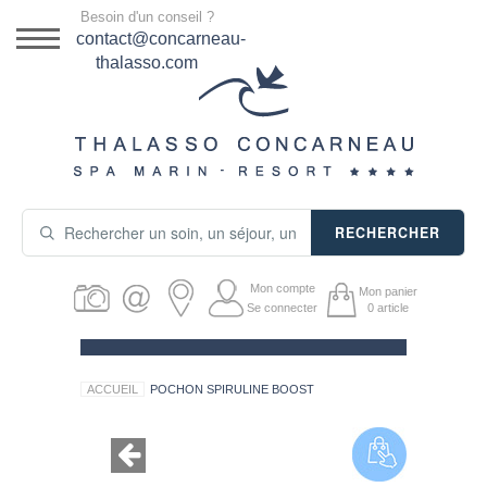
Menu
Besoin d'un conseil ?
DESTINATION
contact@concarneau-
thalasso.com
NOS OFFRES
SÉJOURS THALASSO
SOINS & JOURNÉES
RECHERCHER
ACTIVITÉS
Mon compte
Mon panier
PRODUITS COSMÉTIQUES
Se connecter
0
article
GUIDE CADEAUX
ACCUEIL
POCHON SPIRULINE BOOST
HÉBERGEMENT