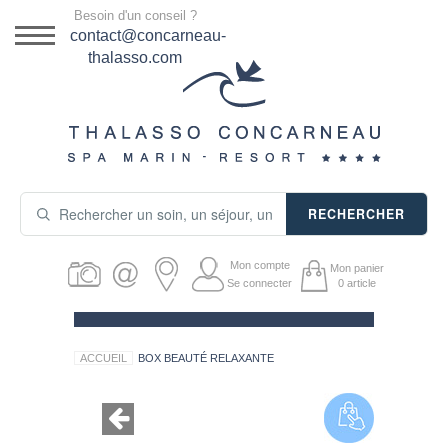
Menu
Besoin d'un conseil ?
DESTINATION
contact@concarneau-
thalasso.com
NOS OFFRES
SÉJOURS THALASSO
SOINS & JOURNÉES
RECHERCHER
ACTIVITÉS
Mon compte
Mon panier
PRODUITS COSMÉTIQUES
Se connecter
0
article
GUIDE CADEAUX
ACCUEIL
BOX BEAUTÉ RELAXANTE
HÉBERGEMENT