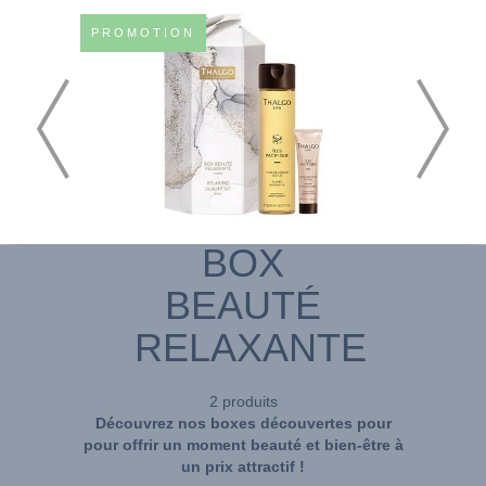
PROMOTION
BOX
BEAUTÉ
RELAXANTE
2 produits
Découvrez nos boxes découvertes pour
pour offrir un moment beauté et bien-être à
un prix attractif !