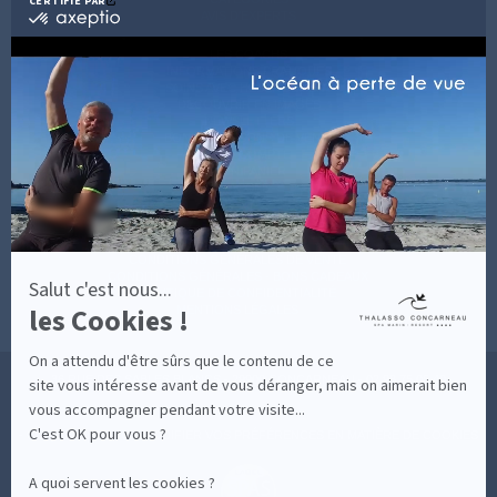
CERTIFIÉ PAR
certifié
AVIS D'EXPERTS
par
Axeptio
LES COACHS
-
INFORMATIONS PRATIQUES
En
SOINS AVEC HÉBERGEMENT
savoir
DÉCOUVRIR EN IMAGES
plus
NEWSLETTERS
sur
BONNES RAISONS DE VENIR
MON COMPTE
Axeptio
MON PANIER
ACCÈS
CONTACT
MESURES D'HYGIÈNE
CONDITIONS GÉNÉRALES DE VENTE
CONDITIONS GÉNÉRALES - BONS CADEAUX
Salut c'est nous...
POLITIQUE DE CONFIDENTIALITÉ
les Cookies !
MENTIONS LÉGALES
On a attendu d'être sûrs que le contenu de ce
36 RUE DES SABLES BLANCS - 29900 CONCARNEAU - 02 98 75 05 40
site vous intéresse avant de vous déranger, mais on aimerait bien
vous accompagner pendant votre visite...
C'est OK pour vous ?
-
CLIQUEZ-ICI POUR MODIFIER VOS PRÉFÉRENCES EN MATIÈRE DE COOKIES
A quoi servent les cookies ?