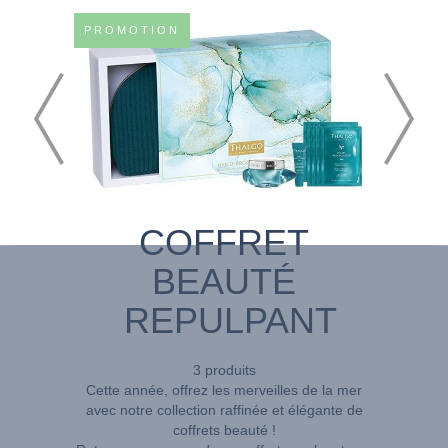
PROMOTION
COFFRET
BEAUTÉ
REPULPANT
3 produits
Cette année, offrez les merveilles de la mer
avec notre collection raffinée et élégante de
coffrets beauté !