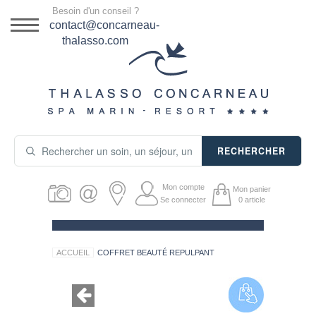
Menu
Besoin d'un conseil ?
DESTINATION
contact@concarneau-
thalasso.com
NOS OFFRES
SÉJOURS THALASSO
SOINS & JOURNÉES
RECHERCHER
ACTIVITÉS
Mon compte
Mon panier
PRODUITS COSMÉTIQUES
Se connecter
0
article
GUIDE CADEAUX
ACCUEIL
COFFRET BEAUTÉ REPULPANT
HÉBERGEMENT