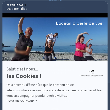
ARCHIVES
CATÉGORIES
CERTIFIÉ PAR
certifié
AVIS D'EXPERTS
par
Axeptio
LES COACHS
-
INFORMATIONS PRATIQUES
En
SOINS AVEC HÉBERGEMENT
savoir
DÉCOUVRIR EN IMAGES
plus
NEWSLETTERS
sur
BONNES RAISONS DE VENIR
MON COMPTE
Axeptio
MON PANIER
ACCÈS
CONTACT
MESURES D'HYGIÈNE
CONDITIONS GÉNÉRALES DE VENTE
CONDITIONS GÉNÉRALES - BONS CADEAUX
Salut c'est nous...
POLITIQUE DE CONFIDENTIALITÉ
les Cookies !
MENTIONS LÉGALES
On a attendu d'être sûrs que le contenu de ce
36 RUE DES SABLES BLANCS - 29900 CONCARNEAU - 02 98 75 05 40
site vous intéresse avant de vous déranger, mais on aimerait bien
vous accompagner pendant votre visite...
C'est OK pour vous ?
-
CLIQUEZ-ICI POUR MODIFIER VOS PRÉFÉRENCES EN MATIÈRE DE COOKIES