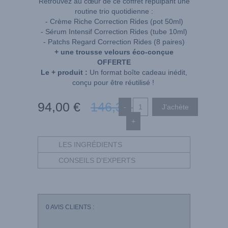
Retrouvez au cœur de ce coffret repulpant une
routine trio quotidienne :
- Crème Riche Correction Rides (pot 50ml)
- Sérum Intensif Correction Rides (tube 10ml)
- Patchs Regard Correction Rides (8 paires)
+ une trousse velours éco-conçue
OFFERTE
Le + produit :
Un format boîte cadeau inédit,
conçu pour être réutilisé !
94
,00
€
146
,33
€
-
+
LES INGRÉDIENTS
CONSEILS D'EXPERTS
0
AVIS CLIENTS :