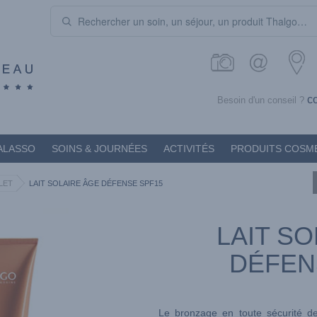
c
Besoin d'un conseil ?
ALASSO
SOINS & JOURNÉES
ACTIVITÉS
PRODUITS COSM
LET
LAIT SOLAIRE ÂGE DÉFENSE SPF15
LAIT S
DÉFEN
Le bronzage en toute sécurité d