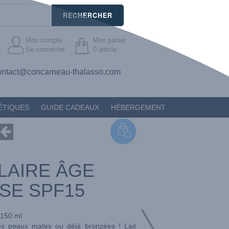
RECHERCHER
Mon compte
Mon panier
Se connecter
0
article
ontact@concarneau-thalasso.com
ÉTIQUES
GUIDE CADEAUX
HÉBERGEMENT
OLAIRE ÂGE
SE SPF15
150 ml
es peaux mates ou déjà bronzées ! Lait