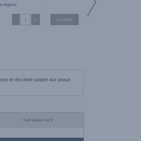
ra-légère.
-
+
corps et décolleté adapté aux peaux
NaN
étoiles sur 5