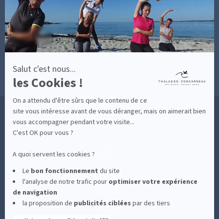
sur
BONNES RAISONS DE VENIR
MON COMPTE
Axeptio
MON PANIER
ACCÈS
CONTACT
MESURES D'HYGIÈNE
CONDITIONS GÉNÉRALES DE VENTE
CONDITIONS GÉNÉRALES - BONS CADEAUX
Salut c'est nous...
POLITIQUE DE CONFIDENTIALITÉ
les Cookies !
MENTIONS LÉGALES
On a attendu d'être sûrs que le contenu de ce
36 RUE DES SABLES BLANCS - 29900 CONCARNEAU - 02 98 75 05 40
site vous intéresse avant de vous déranger, mais on aimerait bien
vous accompagner pendant votre visite...
C'est OK pour vous ?
-
CLIQUEZ-ICI POUR MODIFIER VOS PRÉFÉRENCES EN MATIÈRE DE COOKIES
A quoi servent les cookies ?
Le
bon fonctionnement
du site
l'analyse de notre trafic pour
optimiser
votre expérience
de navigation
la proposition de
publicités ciblées
par des tiers