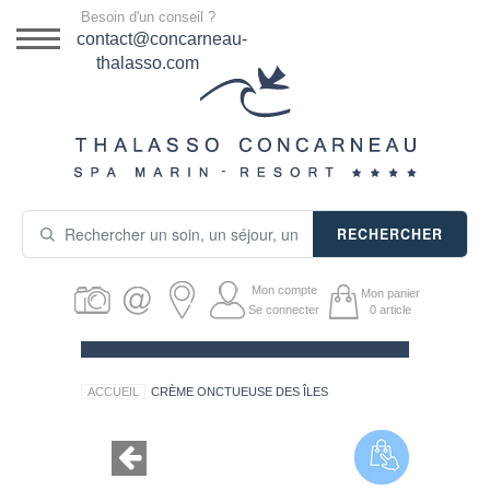
Menu
Besoin d'un conseil ?
DESTINATION
contact@concarneau-
thalasso.com
NOS OFFRES
SÉJOURS THALASSO
SOINS & JOURNÉES
RECHERCHER
ACTIVITÉS
Mon compte
Mon panier
PRODUITS COSMÉTIQUES
Se connecter
0
article
GUIDE CADEAUX
ACCUEIL
CRÈME ONCTUEUSE DES ÎLES
HÉBERGEMENT