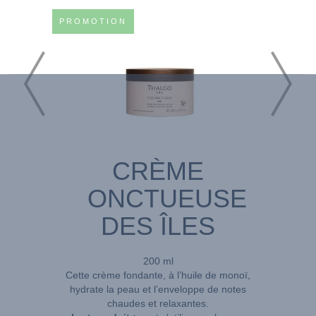
PROMOTION
CRÈME
ONCTUEUSE
DES ÎLES
200 ml
Cette crème fondante, à l’huile de monoï,
hydrate la peau et l’enveloppe de notes
chaudes et relaxantes.