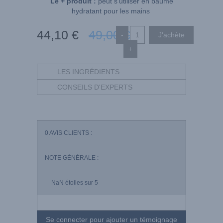
Le + produit :
peut s'utiliser en baume
hydratant pour les mains
44
,10
€
49
,00
€
-
+
LES INGRÉDIENTS
CONSEILS D'EXPERTS
0
AVIS CLIENTS :
NOTE GÉNÉRALE :
NaN
étoiles sur 5
Se connecter pour ajouter un témoignage