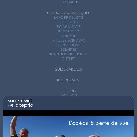
LES COACHS
PRODUITS COSMÉTIQUES
LOVE PRODUCTS
COFFRETS
SOINS VISAGE
SOINS CORPS
MINCEUR
RITUELS SOINS SPA
SOINS HOMME
SOLAIRES
NUTRITION / INFUSIONS
OUTLET
GUIDE CADEAUX
HÉBERGEMENT
LE BLOG
ARCHIVES
CATÉGORIES
CERTIFIÉ PAR
certifié
AVIS D'EXPERTS
par
Axeptio
LES COACHS
-
INFORMATIONS PRATIQUES
En
SOINS AVEC HÉBERGEMENT
savoir
DÉCOUVRIR EN IMAGES
plus
NEWSLETTERS