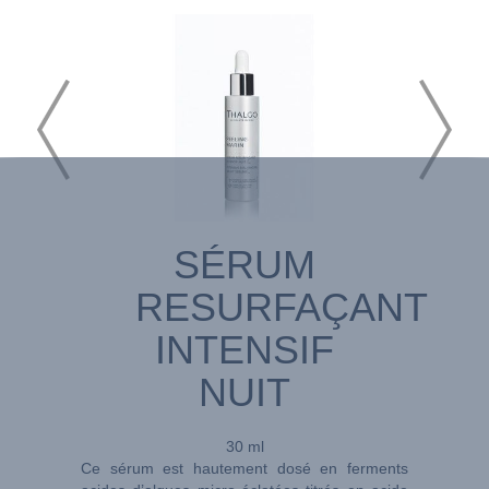
SÉRUM
RESURFAÇANT
INTENSIF
NUIT
30 ml
Ce sérum est hautement dosé en ferments