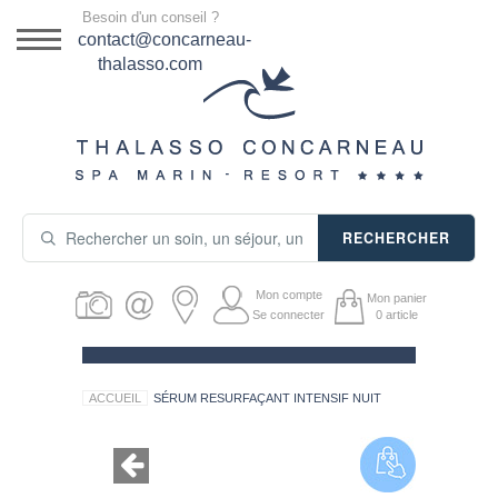
Menu
Besoin d'un conseil ?
DESTINATION
contact@concarneau-
thalasso.com
NOS OFFRES
SÉJOURS THALASSO
SOINS & JOURNÉES
RECHERCHER
ACTIVITÉS
Mon compte
Mon panier
PRODUITS COSMÉTIQUES
Se connecter
0
article
GUIDE CADEAUX
ACCUEIL
SÉRUM RESURFAÇANT INTENSIF NUIT
HÉBERGEMENT