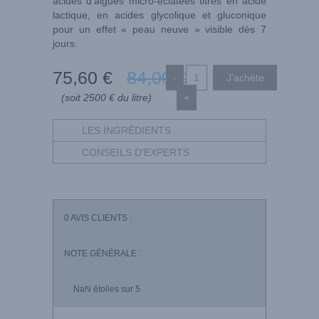
acides d’algues micro-éclatées titrés en acide
lactique, en acides glycolique et gluconique
pour un effet « peau neuve » visible dès 7
jours.
75
,60
€
84
,00
€
-
(soit 2500 € du litre)
+
LES INGRÉDIENTS
CONSEILS D'EXPERTS
0
AVIS CLIENTS :
NOTE GÉNÉRALE :
NaN
étoiles sur 5