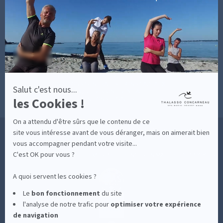
savoir
DÉCOUVRIR EN IMAGES
plus
NEWSLETTERS
sur
BONNES RAISONS DE VENIR
MON COMPTE
Axeptio
MON PANIER
ACCÈS
CONTACT
MESURES D'HYGIÈNE
CONDITIONS GÉNÉRALES DE VENTE
CONDITIONS GÉNÉRALES - BONS CADEAUX
Salut c'est nous...
POLITIQUE DE CONFIDENTIALITÉ
les Cookies !
MENTIONS LÉGALES
On a attendu d'être sûrs que le contenu de ce
36 RUE DES SABLES BLANCS - 29900 CONCARNEAU - 02 98 75 05 40
site vous intéresse avant de vous déranger, mais on aimerait bien
vous accompagner pendant votre visite...
C'est OK pour vous ?
-
CLIQUEZ-ICI POUR MODIFIER VOS PRÉFÉRENCES EN MATIÈRE DE COOKIES
A quoi servent les cookies ?
Le
bon fonctionnement
du site
l'analyse de notre trafic pour
optimiser
votre expérience
de navigation